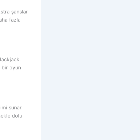
kstra şanslar
daha fazla
lackjack,
 bir oyun
imi sunar.
nekle dolu