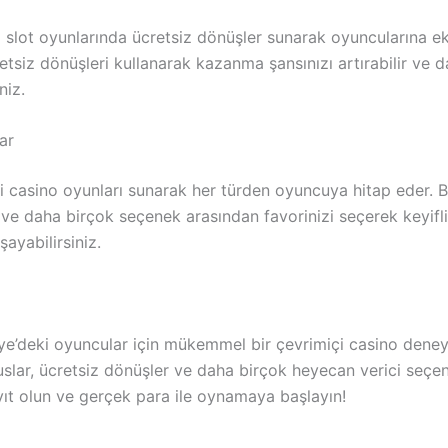
li slot oyunlarında ücretsiz dönüşler sunarak oyuncularına e
retsiz dönüşleri kullanarak kazanma şansınızı artırabilir ve 
niz.
ar
li casino oyunları sunarak her türden oyuncuya hitap eder. B
 ve daha birçok seçenek arasından favorinizi seçerek keyifli
ayabilirsiniz.
iye’deki oyuncular için mükemmel bir çevrimiçi casino deney
uslar, ücretsiz dönüşler ve daha birçok heyecan verici seçe
yıt olun ve gerçek para ile oynamaya başlayın!