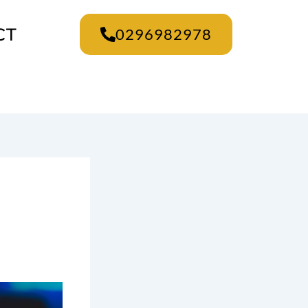
CT
0296982978