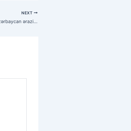
NEXT
Pin-Up Casino: Azərbaycan ərazisində ən yaxşı onlayn kazino seçimi!