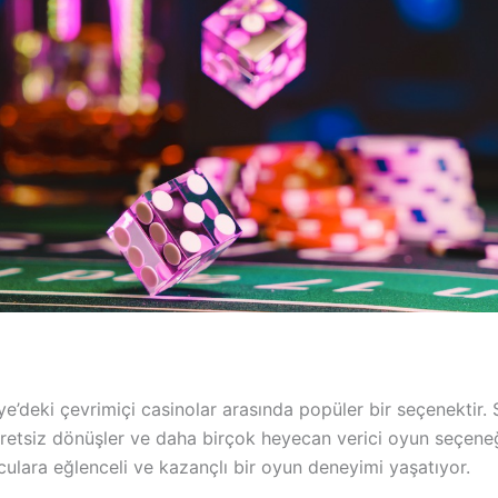
ye’deki çevrimiçi casinolar arasında popüler bir seçenektir. S
cretsiz dönüşler ve daha birçok heyecan verici oyun seçene
ulara eğlenceli ve kazançlı bir oyun deneyimi yaşatıyor.