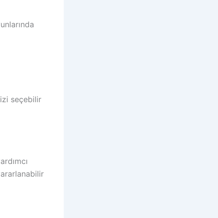
yunlarında
zi seçebilir
yardımcı
ararlanabilir