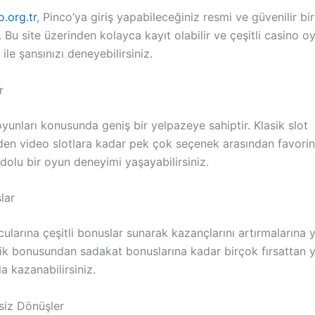
.org.tr
, Pinco’ya giriş yapabileceğiniz resmi ve güvenilir bir
 Bu site üzerinden kolayca kayıt olabilir ve çeşitli casino o
ile şansınızı deneyebilirsiniz.
r
oyunları konusunda geniş bir yelpazeye sahiptir. Klasik slot
den video slotlara kadar pek çok seçenek arasından favorini
dolu bir oyun deneyimi yaşayabilirsiniz.
lar
ularına çeşitli bonuslar sunarak kazançlarını artırmalarına 
elik bonusundan sadakat bonuslarına kadar birçok fırsattan y
a kazanabilirsiniz.
siz Dönüşler