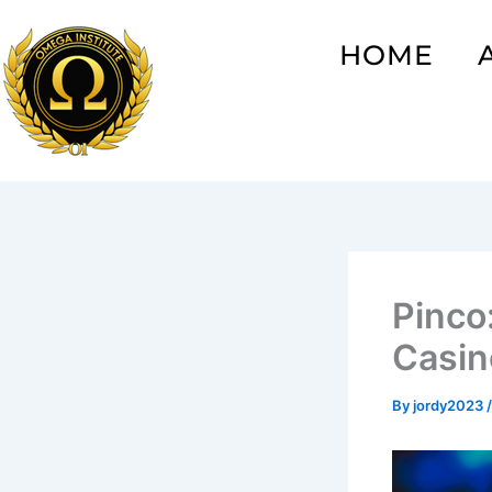
Skip
to
HOME
content
Pinco
Casin
By
jordy2023