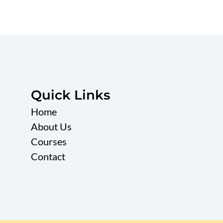
Quick Links
Home
About Us
Courses
Contact