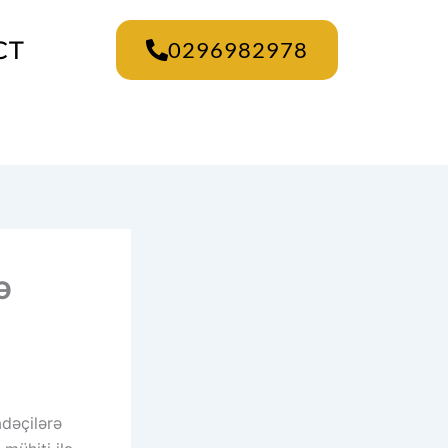
CT
0296982978
ə
adəçilərə