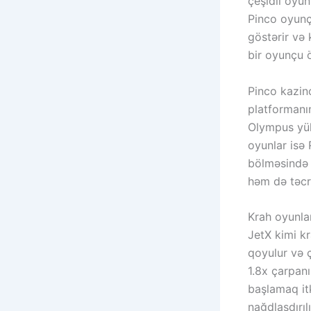
çeşidli oyun
Pinco oyunçu
göstərir və 
bir oyunçu 
Pinco kazin
platformanın
Olympus yüks
oyunlar isə 
bölməsində 
həm də təcrü
Krah oyunla
JetX kimi kr
qoyulur və 
1.8x çarpanı
başlamaq itk
nağdlaşdırılı