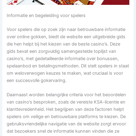
Informatie en begeleiding voor spelers
Voor spelers die op zoek zijn naar betrouwbare informatie
over online gokken, biedt de website een uitgebreide gids
die hen helpt bij het kiezen van de beste casino’s. Deze
gids bevat een zorgvuldig samengestelde toplijst van
casino’s, met gedetailleerde informatie over bonussen,
spelaanbod en betalingsmethoden. Dit stelt spelers in staat
om weloverwogen keuzes te maken, wat cruciaal is voor
een succesvolle gokervaring.
Daarnaast worden belangrijke criteria voor het beoordelen
van casino’s besproken, zoals de vereiste KSA-licentie en
klanttevredenheid. Het begrijpen van deze factoren helpt
spelers om veilige en betrouwbare platforms te kiezen. De
gebruiksvriendelijke navigatie van de website zorgt ervoor
dat bezoekers snel de informatie kunnen vinden die ze