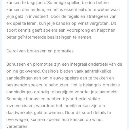
kansen te begrijpen. Sommige spellen bieden betere
kansen dan andere, en het is essentieel om te weten waar
je je geld in investeert. Door de regels en strategieën van
elk spel te leren, kun je je kansen op winst vergroten. Dit
soort kennis geeft spelers een voorsprong en helpt hen
beter geïnformeerde beslissingen te nemen.
De rol van bonussen en promoties
Bonussen en promoties zijn een integraal onderdeel van de
online gokwereld. Casino’s bieden vaak aantrekkelijke
aanbiedingen aan om nieuwe spelers aan te trekken en
bestaande spelers te behouden. Het is belangrijk om deze
aanbiedingen grondig te begrijpen voordat je je aanmeldt.
Sommige bonussen hebben bijvoorbeeld strikte
inzetvereisten, waardoor het moeilijker kan zijn om
daadwerkelijk geld te winnen. Door dit soort details te
overwegen, kunnen spelers hun kansen op winst
verbeteren.