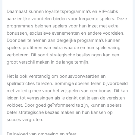
Daarnaast kunnen loyaliteitsprogramma’s en VIP-clubs
aanzienlijke voordelen bieden voor frequente spelers. Deze
programma’s belonen spelers voor hun inzet met extra
bonussen, exclusieve evenementen en andere voordelen.
Door deel te nemen aan dergelijke programma’s kunnen
spelers profiteren van extra waarde en hun spelervaring
verbeteren. Dit soort strategische beslissingen kan een
groot verschil maken in de lange termijn.
Het is ook verstandig om bonusvoorwaarden en
spelrestricties te lezen. Sommige spellen tellen bijvoorbeeld
niet volledig mee voor het vrijspelen van een bonus. Dit kan
leiden tot verrassingen als je denkt dat je aan de vereisten
voldoet. Door goed geïnformeerd te zijn, kunnen spelers
beter strategische keuzes maken en hun kansen op
succes vergroten.
De invloed van omgeving en sfeer