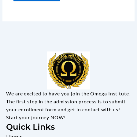
We are excited to have you join the Omega Institute!
The first step in the admission process is to submit
your enrollment form and get in contact with us!
Start your journey NOW!
Quick Links