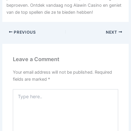
beproeven. Ontdek vandaag nog Alawin Casino en geniet
van de top spellen die ze te bieden hebben!
PREVIOUS
NEXT
Leave a Comment
Your email address will not be published.
Required
fields are marked
*
Type
here..