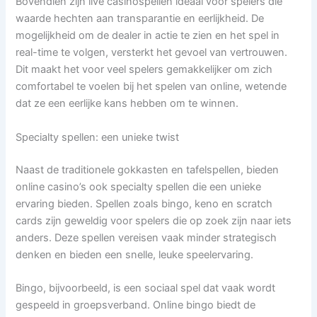
Bovendien zijn live casinospellen ideaal voor spelers die
waarde hechten aan transparantie en eerlijkheid. De
mogelijkheid om de dealer in actie te zien en het spel in
real-time te volgen, versterkt het gevoel van vertrouwen.
Dit maakt het voor veel spelers gemakkelijker om zich
comfortabel te voelen bij het spelen van online, wetende
dat ze een eerlijke kans hebben om te winnen.
Specialty spellen: een unieke twist
Naast de traditionele gokkasten en tafelspellen, bieden
online casino’s ook specialty spellen die een unieke
ervaring bieden. Spellen zoals bingo, keno en scratch
cards zijn geweldig voor spelers die op zoek zijn naar iets
anders. Deze spellen vereisen vaak minder strategisch
denken en bieden een snelle, leuke speelervaring.
Bingo, bijvoorbeeld, is een sociaal spel dat vaak wordt
gespeeld in groepsverband. Online bingo biedt de