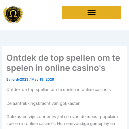
Skip
to
content
Ontdek de top spellen om te
spelen in online casino's
By
jordy2023
/
May 19, 2026
Ontdek de top spellen om te spelen in online casino's
De aantrekkingskracht van gokkasten
Gokkasten zijn zonder twijfel een van de meest populaire
spellen in online casino’s. Hun eenvoudige gameplay en