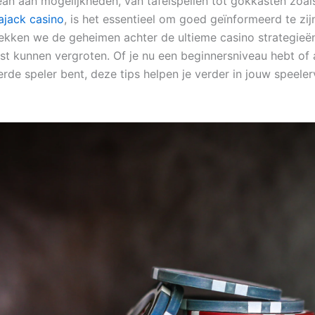
an aan mogelijkheden, van tafelspellen tot gokkasten zoal
lajack casino
, is het essentieel om goed geïnformeerd te zijn.
dekken we de geheimen achter de ultieme casino strategieë
st kunnen vergroten. Of je nu een beginnersniveau hebt of 
rde speler bent, deze tips helpen je verder in jouw speeler