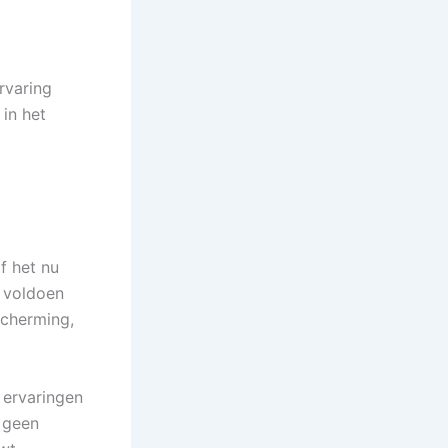
rvaring
in het
f het nu
n voldoen
scherming,
 ervaringen
 geen