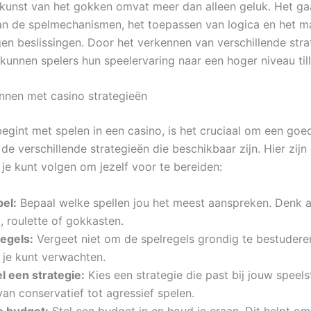
 kunst van het gokken omvat meer dan alleen geluk. Het ga
an de spelmechanismen, het toepassen van logica en het 
n beslissingen. Door het verkennen van verschillende stra
kunnen spelers hun speelervaring naar een hoger niveau till
nnen met casino strategieën
begint met spelen in een casino, is het cruciaal om een goe
e verschillende strategieën die beschikbaar zijn. Hier zijn
 je kunt volgen om jezelf voor te bereiden:
pel:
Bepaal welke spellen jou het meest aanspreken. Denk 
, roulette of gokkasten.
regels:
Vergeet niet om de spelregels grondig te bestuderen
 je kunt verwachten.
l een strategie:
Kies een strategie die past bij jouw speelsti
van conservatief tot agressief spelen.
e budget:
Stel een budget in en houd je eraan. Dit helpt om 