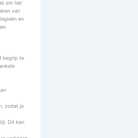
at om het
maken van
tegieën en
en.
d begrip te
 enkele
aan
, zodat je
jl. Dit kan
je verliezen