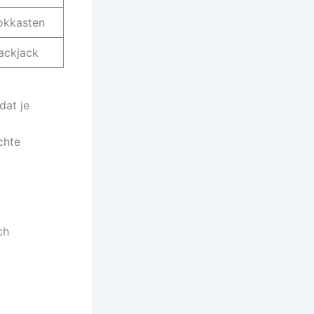
okkasten
ackjack
dat je
chte
ch