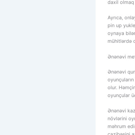
daxil olmaq 
Ayrıca, onla
pin up yukle
oynaya bilər
mühitlərdə 
Ənənəvi met
Ənənəvi quma
oyunçuları
olur. Həmçi
oyunçular üç
Ənənəvi kaz
növlərini o
məhrum edir
cazibəsini a