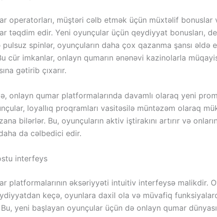
r operatorları, müştəri cəlb etmək üçün müxtəlif bonuslar 
r təqdim edir. Yeni oyunçular üçün qeydiyyat bonusları, de
ə pulsuz spinlər, oyunçuların daha çox qazanma şansı əldə e
 Bu cür imkanlar, onlayn qumarın ənənəvi kazinolarla müqay
ına gətirib çıxarır.
ə, onlayn qumar platformalarında davamlı olaraq yeni pro
yunçular, loyallıq proqramları vasitəsilə müntəzəm olaraq mü
ana bilərlər. Bu, oyunçuların aktiv iştirakını artırır və onlar
daha da cəlbedici edir.
ostu interfeys
 platformalarının əksəriyyəti intuitiv interfeysə malikdir. O
eydiyyatdan keçə, oyunlara daxil ola və müvafiq funksiyalar
r. Bu, yeni başlayan oyunçular üçün də onlayn qumar dünyası