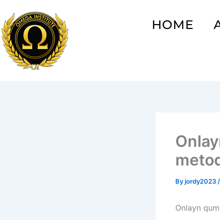
Skip
to
HOME
content
Onlay
metod
By
jordy2023
Onlayn quma