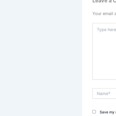
Leave a
Your email 
Type
here..
Name*
Save my n