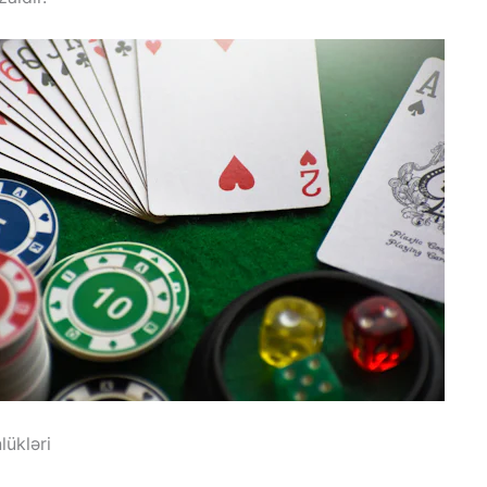
lükləri