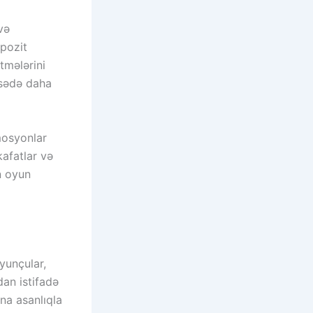
və
pozit
tmələrini
isədə daha
mosyonlar
kafatlar və
ın oyun
yunçular,
dan istifadə
na asanlıqla