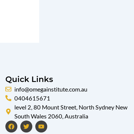
Quick Links
info@omegainstitute.com.au
0404615671
level 2, 80 Mount Street, North Sydney New
South Wales 2060, Australia
F
T
Y
a
w
o