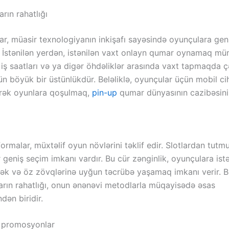
rın rahatlığı
r, müasir texnologiyanın inkişafı sayəsində oyunçulara gen
. İstənilən yerdən, istənilən vaxt onlayn qumar oynamaq m
 iş saatları və ya digər öhdəliklər arasında vaxt tapmaqda çə
ün böyük bir üstünlükdür. Beləliklə, oyunçular üçün mobil c
ərək oyunlara qoşulmaq,
pin-up
qumar dünyasının cazibəsini a
ormalar, müxtəlif oyun növlərini təklif edir. Slotlardan tutm
 geniş seçim imkanı vardır. Bu cür zənginlik, oyunçulara istə
k və öz zövqlərinə uyğun təcrübə yaşamaq imkanı verir. Be
rın rahatlığı, onun ənənəvi metodlarla müqayisədə əsas
dən biridir.
 promosyonlar