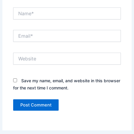
Name*
Email*
Website
Save my name, email, and website in this browser
for the next time I comment.