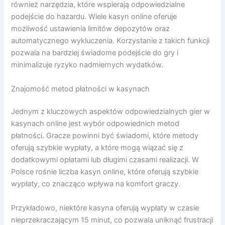
również narzędzia, które wspierają odpowiedzialne
podejście do hazardu. Wiele kasyn online oferuje
możliwość ustawienia limitów depozytów oraz
automatycznego wykluczenia. Korzystanie z takich funkcji
pozwala na bardziej świadome podejście do gry i
minimalizuje ryzyko nadmiernych wydatków.
Znajomość metod płatności w kasynach
Jednym z kluczowych aspektów odpowiedzialnych gier w
kasynach online jest wybór odpowiednich metod
płatności. Gracze powinni być świadomi, które metody
oferują szybkie wypłaty, a które mogą wiązać się z
dodatkowymi opłatami lub długimi czasami realizacji. W
Polsce rośnie liczba kasyn online, które oferują szybkie
wypłaty, co znacząco wpływa na komfort graczy.
Przykładowo, niektóre kasyna oferują wypłaty w czasie
nieprzekraczającym 15 minut, co pozwala uniknąć frustracji