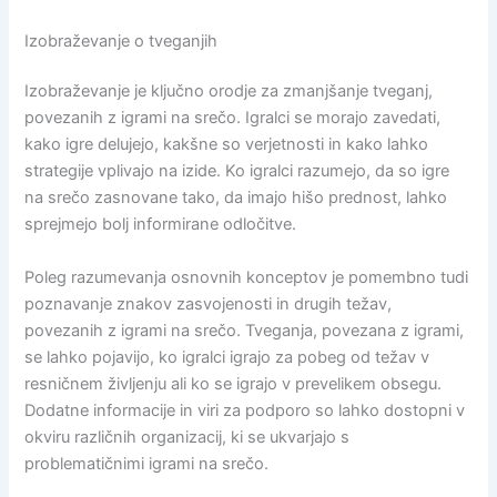
Izobraževanje o tveganjih
Izobraževanje je ključno orodje za zmanjšanje tveganj,
povezanih z igrami na srečo. Igralci se morajo zavedati,
kako igre delujejo, kakšne so verjetnosti in kako lahko
strategije vplivajo na izide. Ko igralci razumejo, da so igre
na srečo zasnovane tako, da imajo hišo prednost, lahko
sprejmejo bolj informirane odločitve.
Poleg razumevanja osnovnih konceptov je pomembno tudi
poznavanje znakov zasvojenosti in drugih težav,
povezanih z igrami na srečo. Tveganja, povezana z igrami,
se lahko pojavijo, ko igralci igrajo za pobeg od težav v
resničnem življenju ali ko se igrajo v prevelikem obsegu.
Dodatne informacije in viri za podporo so lahko dostopni v
okviru različnih organizacij, ki se ukvarjajo s
problematičnimi igrami na srečo.