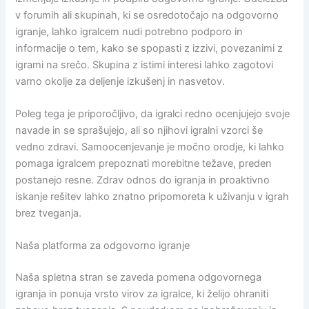
v forumih ali skupinah, ki se osredotočajo na odgovorno
igranje, lahko igralcem nudi potrebno podporo in
informacije o tem, kako se spopasti z izzivi, povezanimi z
igrami na srečo. Skupina z istimi interesi lahko zagotovi
varno okolje za deljenje izkušenj in nasvetov.
Poleg tega je priporočljivo, da igralci redno ocenjujejo svoje
navade in se sprašujejo, ali so njihovi igralni vzorci še
vedno zdravi. Samoocenjevanje je močno orodje, ki lahko
pomaga igralcem prepoznati morebitne težave, preden
postanejo resne. Zdrav odnos do igranja in proaktivno
iskanje rešitev lahko znatno pripomoreta k uživanju v igrah
brez tveganja.
Naša platforma za odgovorno igranje
Naša spletna stran se zaveda pomena odgovornega
igranja in ponuja vrsto virov za igralce, ki želijo ohraniti