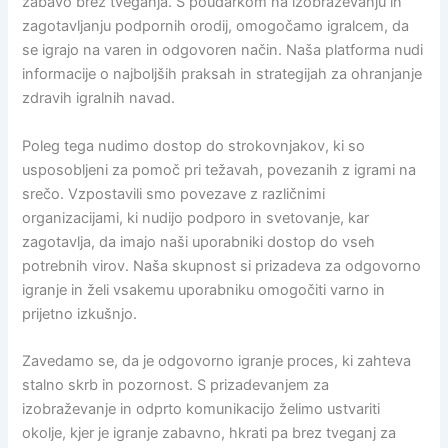
zabavo brez tveganja. S poudarkom na izobraževanju in
zagotavljanju podpornih orodij, omogočamo igralcem, da
se igrajo na varen in odgovoren način. Naša platforma nudi
informacije o najboljših praksah in strategijah za ohranjanje
zdravih igralnih navad.
Poleg tega nudimo dostop do strokovnjakov, ki so
usposobljeni za pomoč pri težavah, povezanih z igrami na
srečo. Vzpostavili smo povezave z različnimi
organizacijami, ki nudijo podporo in svetovanje, kar
zagotavlja, da imajo naši uporabniki dostop do vseh
potrebnih virov. Naša skupnost si prizadeva za odgovorno
igranje in želi vsakemu uporabniku omogočiti varno in
prijetno izkušnjo.
Zavedamo se, da je odgovorno igranje proces, ki zahteva
stalno skrb in pozornost. S prizadevanjem za
izobraževanje in odprto komunikacijo želimo ustvariti
okolje, kjer je igranje zabavno, hkrati pa brez tveganj za