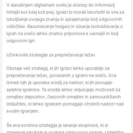
V današnjem digitalnem svetu je dostop do informacij
hitrejši kot kdaj koli prej. Igralci bi morali izkoristiti te vire za
izboljšanje svojega znanja in sprejemanje bolj odgovornih
odločitev. Razumevanje tveganj in iskanje izobraževanja o
igrah na srečo lahko znatno pripomore k varnejši in bolj
odgovorni igri.
Učinkovite strategije za preprečevanje težav
Obstaja več strategij, ki jih igralci lahko uporabijo za
preprečevanje težav, povezanih z igrami na srečo. Ena
izmed njih je uporaba orodij za nadzor, ki jih ponujajo
spletne igralnice. Ta orodja lahko vključujejo možnosti za
omejitev depozitov, časovnih omejitev in samouzdržanih
izključitev, ki lahko igralcem pomagajo ohraniti nadzor nad
svojim igranjem.
Še ena koristna strategija je iskanje skupnosti, ki si
izmenjuje izkušnje in podpira odgovorno igranje. Udeležba