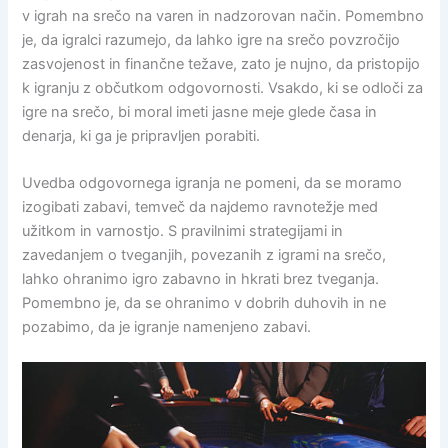
v igrah na srečo na varen in nadzorovan način. Pomembno
je, da igralci razumejo, da lahko igre na srečo povzročijo
zasvojenost in finančne težave, zato je nujno, da pristopijo
k igranju z občutkom odgovornosti. Vsakdo, ki se odloči za
igre na srečo, bi moral imeti jasne meje glede časa in
denarja, ki ga je pripravljen porabiti.
Uvedba odgovornega igranja ne pomeni, da se moramo
izogibati zabavi, temveč da najdemo ravnotežje med
užitkom in varnostjo. S pravilnimi strategijami in
zavedanjem o tveganjih, povezanih z igrami na srečo,
lahko ohranimo igro zabavno in hkrati brez tveganja.
Pomembno je, da se ohranimo v dobrih duhovih in ne
pozabimo, da je igranje namenjeno zabavi.