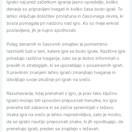
Igralci naj pred začetkom igranja jasno opredelijo, koliko
denarja so pripravljeni tvegati in koliko časa bodo igrali. To
lahko vključuje določitev proračuna in časovnega okvira, ki
bosta pomagala pri nadzoru nad igro. Ko so meje enkrat
postavljene, jih je nujno spoštovati.
Poleg denarnih in časovnih omejitev je pomembno
razmisliti tudi o tem, katere igre se bodo igrale. Različne igre
prinašajo različna tveganja, zato se je dobro informirati o
pravilih in strategijah, ki se uporabljajo v posameznih igrah.
S pravilnim znanjem lahko igralci zmanjšajo tveganje in
izboljšajo svoje izkušnje pri igrah na srečo.
Razumevanje, kdaj prenehati z igro, je prav tako ključno.
Igralci morajo biti sposobni prepoznati trenutke, ko igra
preneha biti zabavna in se začne spreminjati v težavo.
Vsaka igra na srečo je lahko nepredvidljiva, zato je modro,
da se igralci naučijo prepoznati znake, ki jih spodbujajo, da
prenehajo igrati, preden se znajdejo v težavah.