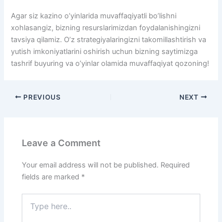
Agar siz kazino o’yinlarida muvaffaqiyatli bo’lishni
xohlasangiz, bizning resurslarimizdan foydalanishingizni
tavsiya qilamiz. O’z strategiyalaringizni takomillashtirish va
yutish imkoniyatlarini oshirish uchun bizning saytimizga
tashrif buyuring va o’yinlar olamida muvaffaqiyat qozoning!
PREVIOUS
NEXT
Leave a Comment
Your email address will not be published.
Required
fields are marked
*
Type
here..