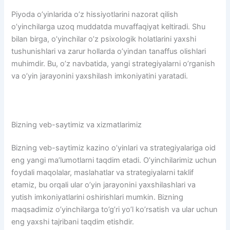
Piyoda o’yinlarida o’z hissiyotlarini nazorat qilish
o’yinchilarga uzoq muddatda muvaffaqiyat keltiradi. Shu
bilan birga, o’yinchilar o’z psixologik holatlarini yaxshi
tushunishlari va zarur hollarda o’yindan tanaffus olishlari
muhimdir. Bu, o’z navbatida, yangi strategiyalarni o’rganish
va o’yin jarayonini yaxshilash imkoniyatini yaratadi.
Bizning veb-saytimiz va xizmatlarimiz
Bizning veb-saytimiz kazino o’yinlari va strategiyalariga oid
eng yangi ma’lumotlarni taqdim etadi. O’yinchilarimiz uchun
foydali maqolalar, maslahatlar va strategiyalarni taklif
etamiz, bu orqali ular o’yin jarayonini yaxshilashlari va
yutish imkoniyatlarini oshirishlari mumkin. Bizning
maqsadimiz o’yinchilarga to’g’ri yo’l ko’rsatish va ular uchun
eng yaxshi tajribani taqdim etishdir.