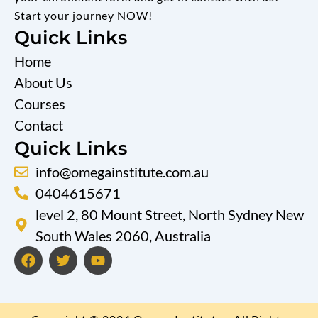
Start your journey NOW!
Quick Links
Home
About Us
Courses
Contact
Quick Links
info@omegainstitute.com.au
0404615671
level 2, 80 Mount Street, North Sydney New
South Wales 2060, Australia
F
T
Y
a
w
o
c
i
u
e
t
t
b
t
u