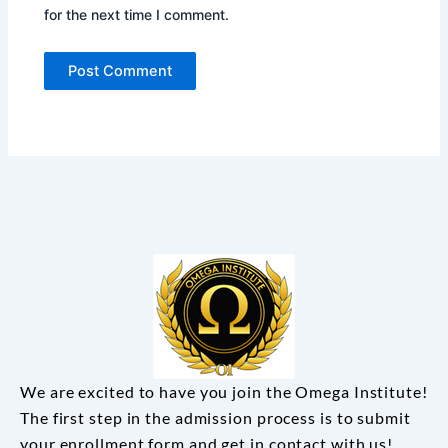
for the next time I comment.
We are excited to have you join the Omega Institute!
The first step in the admission process is to submit
your enrollment form and get in contact with us!