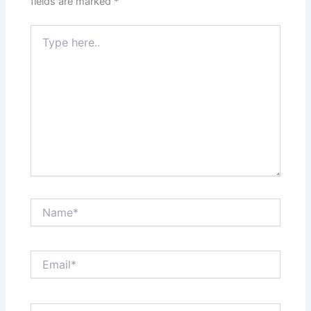
fields are marked
*
Type
here..
Name*
Email*
Website