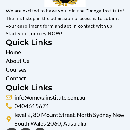
We are excited to have you join the Omega Institute!
The first step in the admission process is to submit
your enrollment form and get in contact with us!
Start your journey NOW!
Quick Links
Home
About Us
Courses
Contact
Quick Links
info@omegainstitute.com.au
0404615671
level 2, 80 Mount Street, North Sydney New
South Wales 2060, Australia