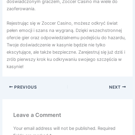
doświadczonym graczem, Zoccer Casino ma wiele do
zaoferowania.
Rejestrując się w Zoccer Casino, możesz odkryć świat
pełen emocji i szans na wygraną. Dzięki wszechstronnej
ofercie gier oraz odpowiedzialnemu podejściu do hazardu,
Twoje doświadczenie w kasynie będzie nie tylko
ekscytujące, ale także bezpieczne. Zarejestruj się już dziś i
zrób pierwszy krok ku odkrywaniu swojego szczęścia w
kasynie!
PREVIOUS
NEXT
Leave a Comment
Your email address will not be published.
Required