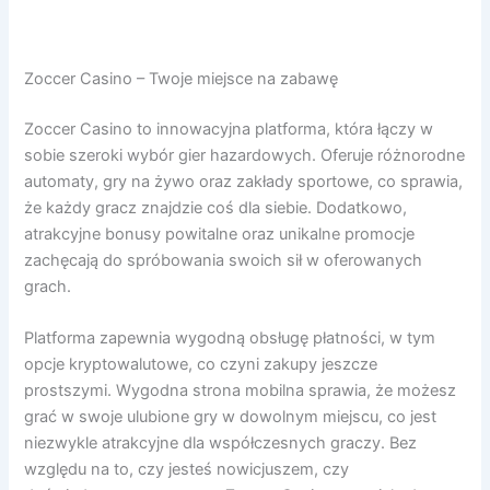
Zoccer Casino – Twoje miejsce na zabawę
Zoccer Casino to innowacyjna platforma, która łączy w
sobie szeroki wybór gier hazardowych. Oferuje różnorodne
automaty, gry na żywo oraz zakłady sportowe, co sprawia,
że każdy gracz znajdzie coś dla siebie. Dodatkowo,
atrakcyjne bonusy powitalne oraz unikalne promocje
zachęcają do spróbowania swoich sił w oferowanych
grach.
Platforma zapewnia wygodną obsługę płatności, w tym
opcje kryptowalutowe, co czyni zakupy jeszcze
prostszymi. Wygodna strona mobilna sprawia, że możesz
grać w swoje ulubione gry w dowolnym miejscu, co jest
niezwykle atrakcyjne dla współczesnych graczy. Bez
względu na to, czy jesteś nowicjuszem, czy