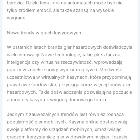
bardziej. Dzięki temu, gra na automatach może być nie
tylko źródłem emocji, ale także szansą na wysokie
wygrane.
Nowe trendy w grach kasynowych
W ostatnich latach branża gier hazardowych doświadczyła
wielu innowacji. Nowe technologie, takie jak sztuczna
inteligencja czy wirtualna rzeczywistość, wprowadzają
graczy w zupełnie nowy wymiar rozgrywki. Możliwość
uczestnictwa w wirtualnych kasynach, które przypominają
prawdziwe środowisko, przyciąga coraz więcej fanów gier
hazardowych. Takie doświadczenia pozwalają na poczucie
atmosfery kasyna z wygodą domowego fotela.
Jednym z zauważalnych trendów jest również rosnąca
popularność gier mobilnych. Kasyna online dostosowują
swoje platformy do urządzeń mobilnych, umożliwiając
graczom korzystanie z gier w dowolnym miejscu i czasie.