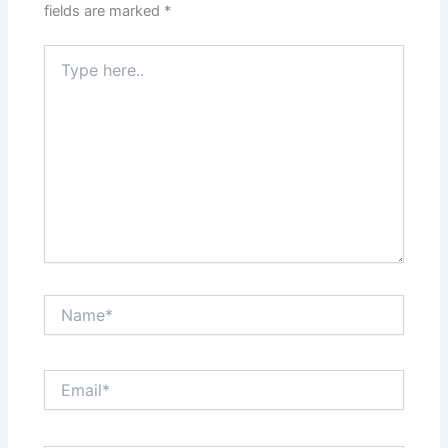
fields are marked
*
Type
here..
Name*
Email*