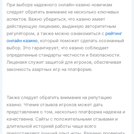
При выборе надежного онлайн-казино новичкам
следует обратить внимание на несколько ключевых
аспектов. Важно убедиться, что казино имеет
действующую лицензию, выданную авторитетным
регулятором, а также можно ознакомиться с
рейтинг
онлайн казино
, который поможет сделать осознанный
выбор. Это гарантирует, что казино соблюдает
определенные стандарты честности и безопасности.
Лицензия служит защитой для игроков, обеспечивая
законность азартных игр на платформе.
Также следует обратить внимание на репутацию
казино. Чтение отзывов игроков может дать
представление о том, насколько платформа надежна и
качественна. Сайты с положительными отзывами и
длительной историей работы чаще всего
предоставляют лучший опыт игры. Разумно проверить,