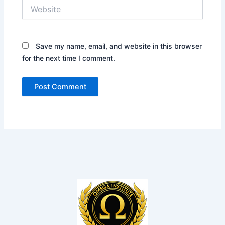
Website
Save my name, email, and website in this browser
for the next time I comment.