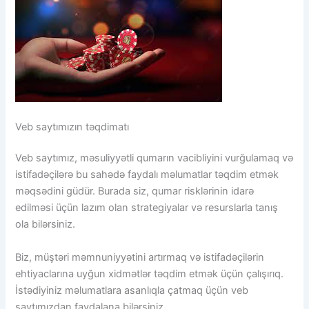
Veb saytımızın təqdimatı
Veb saytımız, məsuliyyətli qumarın vacibliyini vurğulamaq və
istifadəçilərə bu sahədə faydalı məlumatlar təqdim etmək
məqsədini güdür. Burada siz, qumar risklərinin idarə
edilməsi üçün lazım olan strategiyalar və resurslarla tanış
ola bilərsiniz.
Biz, müştəri məmnuniyyətini artırmaq və istifadəçilərin
ehtiyaclarına uyğun xidmətlər təqdim etmək üçün çalışırıq.
İstədiyiniz məlumatlara asanlıqla çatmaq üçün veb
saytımızdan faydalana bilərsiniz.