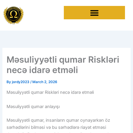
Skip
to
content
Məsuliyyətli qumar Riskləri
necə idarə etməli
By
jordy2023
/
March 2, 2026
Məsuliyyətli qumar Riskləri necə idarə etməli
Məsuliyyətli qumar anlayışı
Məsuliyyətli qumar, insanların qumar oynayarkən öz
sərhədlərini bilməsi və bu sərhədlərə riayət etməsi