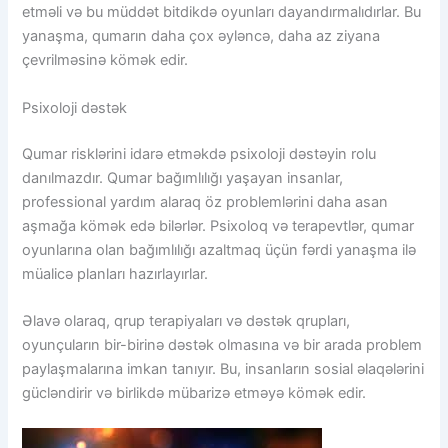
etməli və bu müddət bitdikdə oyunları dayandırmalıdırlar. Bu
yanaşma, qumarın daha çox əyləncə, daha az ziyana
çevrilməsinə kömək edir.
Psixoloji dəstək
Qumar risklərini idarə etməkdə psixoloji dəstəyin rolu
danılmazdır. Qumar bağımlılığı yaşayan insanlar,
professional yardım alaraq öz problemlərini daha asan
aşmağa kömək edə bilərlər. Psixoloq və terapevtlər, qumar
oyunlarına olan bağımlılığı azaltmaq üçün fərdi yanaşma ilə
müalicə planları hazırlayırlar.
Əlavə olaraq, qrup terapiyaları və dəstək qrupları,
oyunçuların bir-birinə dəstək olmasına və bir arada problem
paylaşmalarına imkan tanıyır. Bu, insanların sosial əlaqələrini
gücləndirir və birlikdə mübarizə etməyə kömək edir.