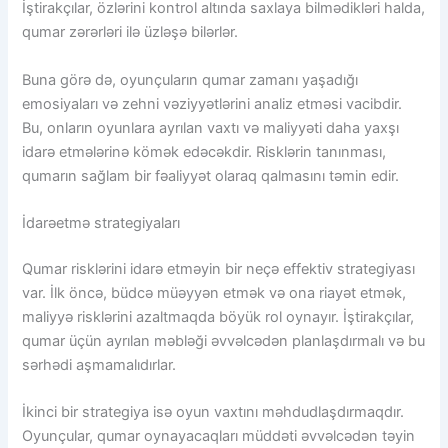
İştirakçılar, özlərini kontrol altında saxlaya bilmədikləri halda,
qumar zərərləri ilə üzləşə bilərlər.
Buna görə də, oyunçuların qumar zamanı yaşadığı
emosiyaları və zehni vəziyyətlərini analiz etməsi vacibdir.
Bu, onların oyunlara ayrılan vaxtı və maliyyəti daha yaxşı
idarə etmələrinə kömək edəcəkdir. Risklərin tanınması,
qumarın sağlam bir fəaliyyət olaraq qalmasını təmin edir.
İdarəetmə strategiyaları
Qumar risklərini idarə etməyin bir neçə effektiv strategiyası
var. İlk öncə, büdcə müəyyən etmək və ona riayət etmək,
maliyyə risklərini azaltmaqda böyük rol oynayır. İştirakçılar,
qumar üçün ayrılan məbləği əvvəlcədən planlaşdırmalı və bu
sərhədi aşmamalıdırlar.
İkinci bir strategiya isə oyun vaxtını məhdudlaşdırmaqdır.
Oyunçular, qumar oynayacaqları müddəti əvvəlcədən təyin