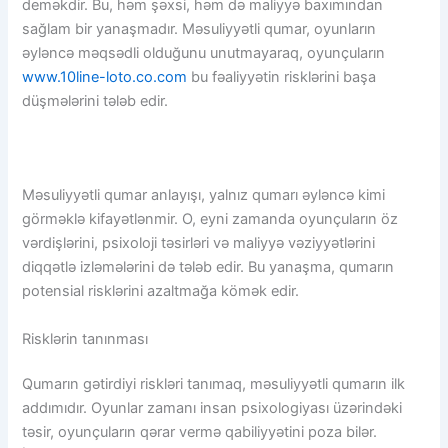
deməkdir. Bu, həm şəxsi, həm də maliyyə baxımından
sağlam bir yanaşmadır. Məsuliyyətli qumar, oyunların
əyləncə məqsədli olduğunu unutmayaraq, oyunçuların
www.10line-loto.co.com
bu fəaliyyətin risklərini başa
düşmələrini tələb edir.
Məsuliyyətli qumar anlayışı, yalnız qumarı əyləncə kimi
görməklə kifayətlənmir. O, eyni zamanda oyunçuların öz
vərdişlərini, psixoloji təsirləri və maliyyə vəziyyətlərini
diqqətlə izləmələrini də tələb edir. Bu yanaşma, qumarın
potensial risklərini azaltmağa kömək edir.
Risklərin tanınması
Qumarın gətirdiyi riskləri tanımaq, məsuliyyətli qumarın ilk
addımıdır. Oyunlar zamanı insan psixologiyası üzərindəki
təsir, oyunçuların qərar vermə qabiliyyətini poza bilər.