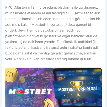
KYC (Müştərini Tanı) proseduru, platforma ilə qurduğunuz
münasibətdə etimadın rəsmi təsdiqidir. Bu, şəxsi sənədlərin
təqdim edilməsini tələb edən, narahat edici görünə bilən bir
addımdır. Lakin, Mostbet-in bu tələbi, təkcə qanuni bir
öhdəlik deyil, həm də psixoloji bir sərhəddir. Bu,
platformanın ciddiyətini göstərir və digər istifadəçilərin də
yoxlanıldığına dair inam yaradır. Təhlükəsizlik tədbirləri (iki
faktorlu autentifikasiya, şifrələmə) zehni rahatlıq təmin edir,
bu da daha sakit və məntiqi qərarlar qəbul etməyə imkan
verir. Qorxu və güvən arasında tarazlıq burada qurulur.