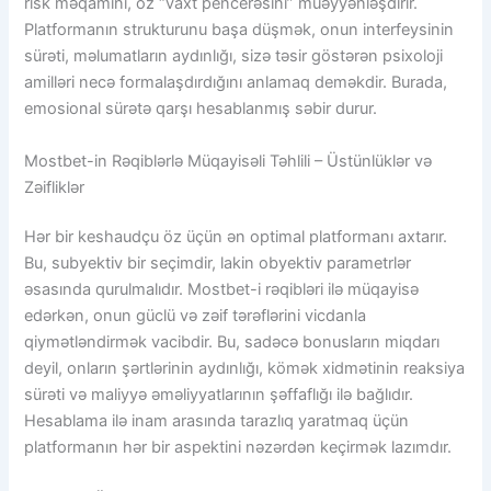
risk məqamını, öz “vaxt pencerəsini” müəyyənləşdirir.
Platformanın strukturunu başa düşmək, onun interfeysinin
sürəti, məlumatların aydınlığı, sizə təsir göstərən psixoloji
amilləri necə formalaşdırdığını anlamaq deməkdir. Burada,
emosional sürətə qarşı hesablanmış səbir durur.
Mostbet-in Rəqiblərlə Müqayisəli Təhlili – Üstünlüklər və
Zəifliklər
Hər bir keshaudçu öz üçün ən optimal platformanı axtarır.
Bu, subyektiv bir seçimdir, lakin obyektiv parametrlər
əsasında qurulmalıdır. Mostbet-i rəqibləri ilə müqayisə
edərkən, onun güclü və zəif tərəflərini vicdanla
qiymətləndirmək vacibdir. Bu, sadəcə bonusların miqdarı
deyil, onların şərtlərinin aydınlığı, kömək xidmətinin reaksiya
sürəti və maliyyə əməliyyatlarının şəffaflığı ilə bağlıdır.
Hesablama ilə inam arasında tarazlıq yaratmaq üçün
platformanın hər bir aspektini nəzərdən keçirmək lazımdır.