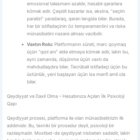
emosional tələsməni azaldır, hesablı qərarlara
kömək edir. Çeşidli bazarlar isə, əksinə, “seçim
paralizi” yaradaraq, qərarı ləngidə bilər. Burada,
hər bir istifadəçinin öz temperamentini və riskə
münasibətini nəzərə alması vacibdir.
Vaxtın Rolu:
Platformanın sürəti, mərc qoymaq
üçün “qızıl anı” əldə etməyə kömək edir, lakin bu,
eyni zamanda, düşünmə üçün vaxtı da
məhdudlaşdıra bilər. Təcrübəli istifadəçi üçün bu
üstünlük, yeni başlayan üçün isə mənfi amil ola
bilər.
Qeydiyyat və Daxil Olma – Hesabınıza Açılan İlk Psixoloji
Qapı
Qeydiyyat prosesi, platforma ilə olan münasibətinizin ilk
addımıdır. Bu, texniki bir prosedur deyil, psixoloji bir
razılaşmadır. Mostbet-də qeydiyyat nisbətən sadədir, lakin