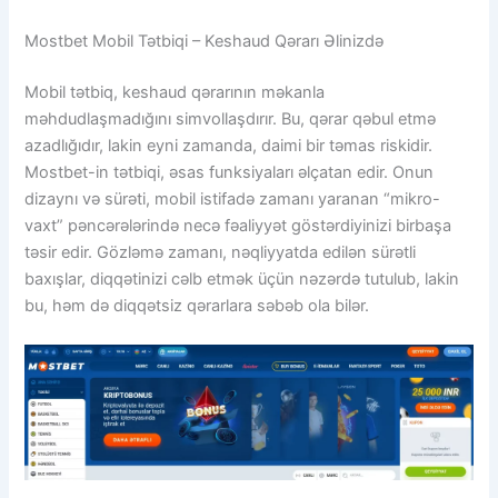
Mostbet Mobil Tətbiqi – Keshaud Qərarı Əlinizdə
Mobil tətbiq, keshaud qərarının məkanla
məhdudlaşmadığını simvollaşdırır. Bu, qərar qəbul etmə
azadlığıdır, lakin eyni zamanda, daimi bir təmas riskidir.
Mostbet-in tətbiqi, əsas funksiyaları əlçatan edir. Onun
dizaynı və sürəti, mobil istifadə zamanı yaranan “mikro-
vaxt” pəncərələrində necə fəaliyyət göstərdiyinizi birbaşa
təsir edir. Gözləmə zamanı, nəqliyyatda edilən sürətli
baxışlar, diqqətinizi cəlb etmək üçün nəzərdə tutulub, lakin
bu, həm də diqqətsiz qərarlara səbəb ola bilər.