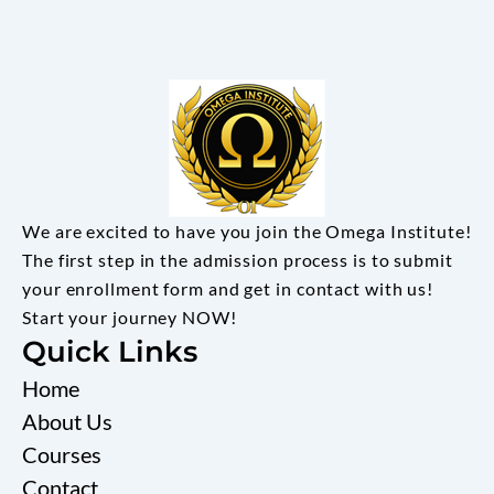
We are excited to have you join the Omega Institute!
The first step in the admission process is to submit
your enrollment form and get in contact with us!
Start your journey NOW!
Quick Links
Home
About Us
Courses
Contact