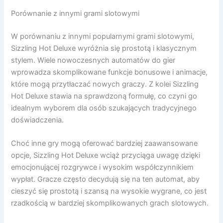
Porównanie z innymi grami slotowymi
W porównaniu z innymi popularnymi grami slotowymi,
Sizzling Hot Deluxe wyróżnia się prostotą i klasycznym
stylem. Wiele nowoczesnych automatów do gier
wprowadza skomplikowane funkcje bonusowe i animacje,
które mogą przytłaczać nowych graczy. Z kolei Sizzling
Hot Deluxe stawia na sprawdzoną formułę, co czyni go
idealnym wyborem dla osób szukających tradycyjnego
doświadczenia.
Choć inne gry mogą oferować bardziej zaawansowane
opcje, Sizzling Hot Deluxe wciąż przyciąga uwagę dzięki
emocjonującej rozgrywce i wysokim współczynnikiem
wypłat. Gracze często decydują się na ten automat, aby
cieszyć się prostotą i szansą na wysokie wygrane, co jest
rzadkością w bardziej skomplikowanych grach slotowych.