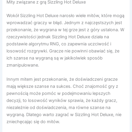
Mity związane z grą Sizzling Hot Deluxe
Wokół Sizzling Hot Deluxe narosło wiele mitów, które mogą
wprowadzać graczy w błąd. Jednym z najczęstszych jest
przekonanie, że wygrana w tej grze jest z góry ustalona. W
rzeczywistości jednak Sizzling Hot Deluxe działa na
podstawie algorytmu RNG, co zapewnia uczciwość i
losowość rozgrywki. Gracze nie powinni obawiać się, że
ich szanse na wygraną są w jakikolwiek sposób
zmanipulowane.
Innym mitem jest przekonanie, że doświadczeni gracze
mają większe szanse na sukces. Choć znajomość gry z
pewnością może pomóc w podejmowaniu lepszych
decyzji, to losowość wyników sprawia, że każdy gracz,
niezależnie od doświadczenia, ma równe szanse na
wygraną. Dlatego warto zagrać w Sizzling Hot Deluxe, nie
zniechęcając się do mitów.