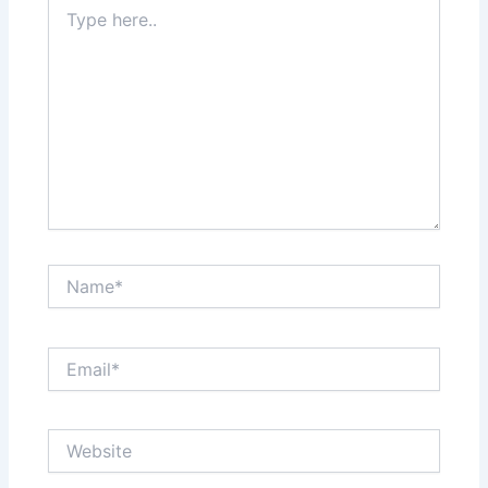
Type
here..
Name*
Email*
Website