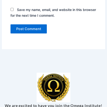
Save my name, email, and website in this browser
for the next time I comment.
We are excited to have you join the Omega Institute!