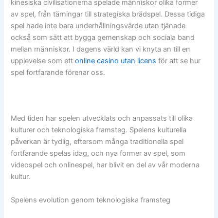
kinesiska civilisationerna spelade människor olika former
av spel, från tärningar till strategiska brädspel. Dessa tidiga
spel hade inte bara underhållningsvärde utan tjänade
också som sätt att bygga gemenskap och sociala band
mellan människor. I dagens värld kan vi knyta an till en
upplevelse som ett
online casino utan licens
för att se hur
spel fortfarande förenar oss.
Med tiden har spelen utvecklats och anpassats till olika
kulturer och teknologiska framsteg. Spelens kulturella
påverkan är tydlig, eftersom många traditionella spel
fortfarande spelas idag, och nya former av spel, som
videospel och onlinespel, har blivit en del av vår moderna
kultur.
Spelens evolution genom teknologiska framsteg