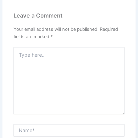
Leave a Comment
Your email address will not be published.
Required
fields are marked
*
Type
here..
Name*