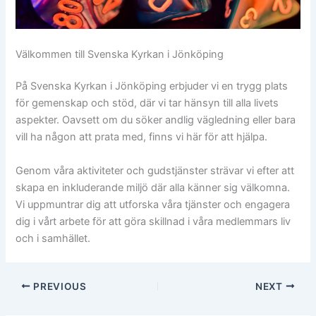
Välkommen till Svenska Kyrkan i Jönköping
På Svenska Kyrkan i Jönköping erbjuder vi en trygg plats
för gemenskap och stöd, där vi tar hänsyn till alla livets
aspekter. Oavsett om du söker andlig vägledning eller bara
vill ha någon att prata med, finns vi här för att hjälpa.
Genom våra aktiviteter och gudstjänster strävar vi efter att
skapa en inkluderande miljö där alla känner sig välkomna.
Vi uppmuntrar dig att utforska våra tjänster och engagera
dig i vårt arbete för att göra skillnad i våra medlemmars liv
och i samhället.
PREVIOUS
NEXT