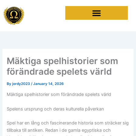
Skip
to
content
Mäktiga spelhistorier som
förändrade spelets värld
By
jordy2023
/
January 14, 2026
Mäktiga spelhistorier som förändrade spelets värld
Spelens ursprung och deras kulturella påverkan
Spel har en lång och fascinerande historia som sträcker sig
tillbaka till antiken. Redan i de gamla egyptiska och