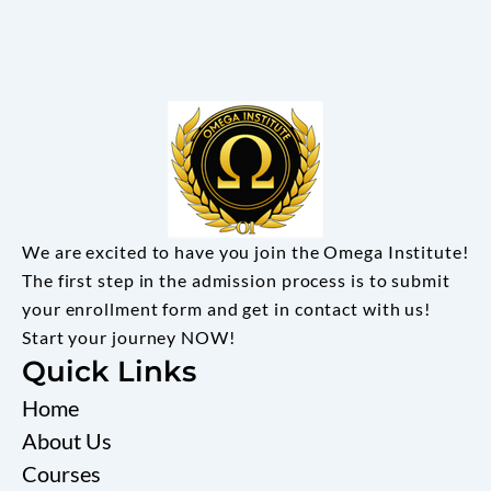
We are excited to have you join the Omega Institute!
The first step in the admission process is to submit
your enrollment form and get in contact with us!
Start your journey NOW!
Quick Links
Home
About Us
Courses