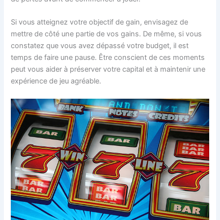
Si vous atteignez votre objectif de gain, envisagez de
mettre de côté une partie de vos gains. De même, si vous
constatez que vous avez dépassé votre budget, il est
temps de faire une pause. Être conscient de ces moments
peut vous aider à préserver votre capital et à maintenir une
expérience de jeu agréable.