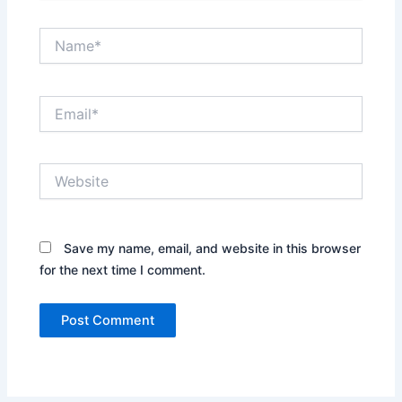
Name*
Email*
Website
Save my name, email, and website in this browser
for the next time I comment.