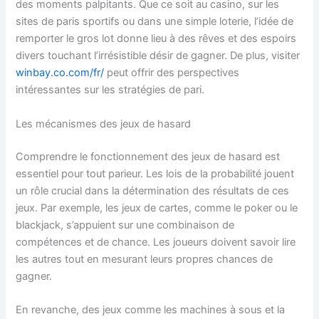
des moments palpitants. Que ce soit au casino, sur les
sites de paris sportifs ou dans une simple loterie, l’idée de
remporter le gros lot donne lieu à des rêves et des espoirs
divers touchant l’irrésistible désir de gagner. De plus, visiter
winbay.co.com/fr/
peut offrir des perspectives
intéressantes sur les stratégies de pari.
Les mécanismes des jeux de hasard
Comprendre le fonctionnement des jeux de hasard est
essentiel pour tout parieur. Les lois de la probabilité jouent
un rôle crucial dans la détermination des résultats de ces
jeux. Par exemple, les jeux de cartes, comme le poker ou le
blackjack, s’appuient sur une combinaison de
compétences et de chance. Les joueurs doivent savoir lire
les autres tout en mesurant leurs propres chances de
gagner.
En revanche, des jeux comme les machines à sous et la