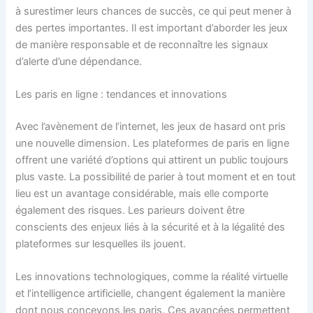
à surestimer leurs chances de succès, ce qui peut mener à
des pertes importantes. Il est important d’aborder les jeux
de manière responsable et de reconnaître les signaux
d’alerte d’une dépendance.
Les paris en ligne : tendances et innovations
Avec l’avènement de l’internet, les jeux de hasard ont pris
une nouvelle dimension. Les plateformes de paris en ligne
offrent une variété d’options qui attirent un public toujours
plus vaste. La possibilité de parier à tout moment et en tout
lieu est un avantage considérable, mais elle comporte
également des risques. Les parieurs doivent être
conscients des enjeux liés à la sécurité et à la légalité des
plateformes sur lesquelles ils jouent.
Les innovations technologiques, comme la réalité virtuelle
et l’intelligence artificielle, changent également la manière
dont nous concevons les paris. Ces avancées permettent