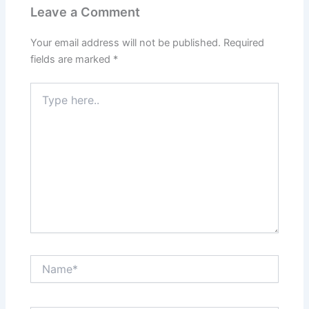
Leave a Comment
Your email address will not be published.
Required
fields are marked
*
Type
here..
Name*