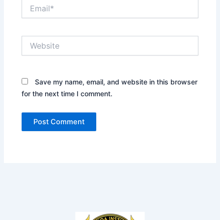
Email*
Website
Save my name, email, and website in this browser
for the next time I comment.