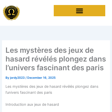
Skip
to
content
Les mystères des jeux de
hasard révélés plongez dans
l’univers fascinant des paris
By
jordy2023
/
December 16, 2025
Les mystères des jeux de hasard révélés plongez dans
l’univers fascinant des paris
Introduction aux jeux de hasard