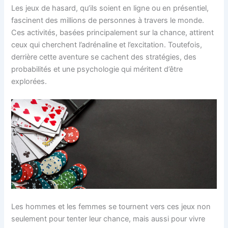
Les jeux de hasard, qu’ils soient en ligne ou en présentiel,
fascinent des millions de personnes à travers le monde.
Ces activités, basées principalement sur la chance, attirent
ceux qui cherchent l’adrénaline et l’excitation. Toutefois,
derrière cette aventure se cachent des stratégies, des
probabilités et une psychologie qui méritent d’être
explorées.
Les hommes et les femmes se tournent vers ces jeux non
seulement pour tenter leur chance, mais aussi pour vivre