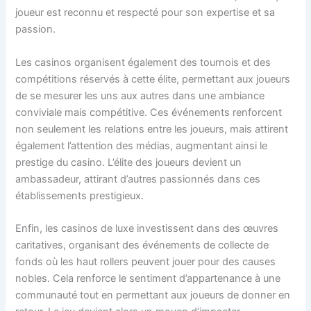
joueur est reconnu et respecté pour son expertise et sa
passion.
Les casinos organisent également des tournois et des
compétitions réservés à cette élite, permettant aux joueurs
de se mesurer les uns aux autres dans une ambiance
conviviale mais compétitive. Ces événements renforcent
non seulement les relations entre les joueurs, mais attirent
également l’attention des médias, augmentant ainsi le
prestige du casino. L’élite des joueurs devient un
ambassadeur, attirant d’autres passionnés dans ces
établissements prestigieux.
Enfin, les casinos de luxe investissent dans des œuvres
caritatives, organisant des événements de collecte de
fonds où les haut rollers peuvent jouer pour des causes
nobles. Cela renforce le sentiment d’appartenance à une
communauté tout en permettant aux joueurs de donner en