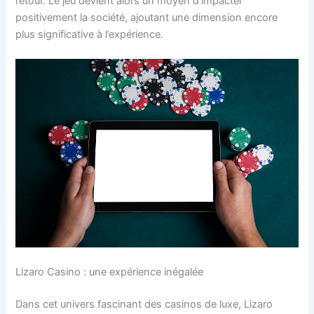
retour. Le jeu devient alors un moyen d’impacter
positivement la société, ajoutant une dimension encore
plus significative à l’expérience.
Lizaro Casino : une expérience inégalée
Dans cet univers fascinant des casinos de luxe, Lizaro