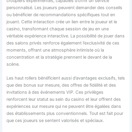
croupiers expérimentés, capables d’offrir un service
personnalisé. Les joueurs peuvent demander des conseils
ou bénéficier de recommandations spécifiques tout en
jouant. Cette interaction crée un lien entre le joueur et le
casino, transformant chaque session de jeu en une
véritable expérience interactive. La possibilité de jouer dans
des salons privés renforce également l’exclusivité de ces
moments, offrant une atmosphère intimiste où la
concentration et la stratégie prennent le devant de la
scène.
Les haut rollers bénéficient aussi d’avantages exclusifs, tels
que des bonus sur mesure, des offres de fidélité et des
invitations à des événements VIP. Ces privilèges
renforcent leur statut au sein du casino et leur offrent des
expériences sur mesure qui ne peuvent être égalées dans
des établissements plus conventionnels. Tout est fait pour
que ces joueurs se sentent valorisés et spéciaux.