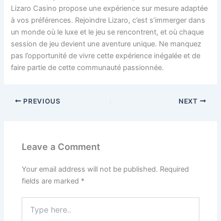
Lizaro Casino propose une expérience sur mesure adaptée
à vos préférences. Rejoindre Lizaro, c’est s’immerger dans
un monde où le luxe et le jeu se rencontrent, et où chaque
session de jeu devient une aventure unique. Ne manquez
pas l’opportunité de vivre cette expérience inégalée et de
faire partie de cette communauté passionnée.
PREVIOUS
NEXT
Leave a Comment
Your email address will not be published.
Required
fields are marked
*
Type
here..