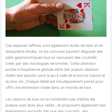
Ces espaces raffinés sont également dotés de bars et de
restaurants étoilés, où les convives peuvent déguster des
plats gastronomiques tout en savourant des cocktails
créés par des mixologues renommés. Cette attention
portée à l’expérience globale attire des joueurs désireux
d’allier leur passion pour le jeu à celle de la bonne cuisine et
du bon vin. Chaque détail est minutieusement pensé pour
offrir une immersion totale dans un monde de luxe.
Les casinos de luxe ne se contentent pas d’attirer les
joueurs avec leurs jeux variés ; ils proposent également des
événements exclusifs tels que des concerts, des