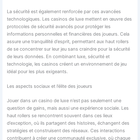
La sécurité est également renforcée par ces avancées
technologiques. Les casinos de luxe mettent en œuvre des
protocoles de sécurité avancés pour protéger les
informations personnelles et financières des joueurs. Cela
assure une tranquillité d’esprit, permettant aux haut rollers
de se concentrer sur leur jeu sans craindre pour la sécurité
de leurs données. En combinant luxe, sécurité et
technologie, les casinos créent un environnement de jeu
idéal pour les plus exigeants.
Les aspects sociaux et l’élite des joueurs
Jouer dans un casino de luxe n’est pas seulement une
question de gains, mais aussi une expérience sociale. Les
haut rollers se rencontrent souvent dans ces lieux
d’exception, où ils partagent des histoires, échangent des
stratégies et construisent des réseaux. Ces interactions
contribuent à créer une communauté exclusive, où chaque