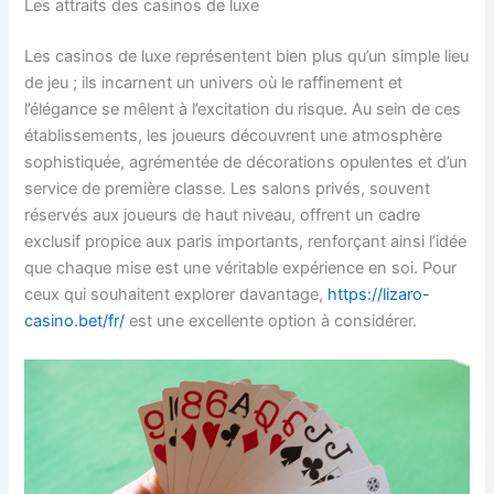
Les attraits des casinos de luxe
Les casinos de luxe représentent bien plus qu’un simple lieu
de jeu ; ils incarnent un univers où le raffinement et
l’élégance se mêlent à l’excitation du risque. Au sein de ces
établissements, les joueurs découvrent une atmosphère
sophistiquée, agrémentée de décorations opulentes et d’un
service de première classe. Les salons privés, souvent
réservés aux joueurs de haut niveau, offrent un cadre
exclusif propice aux paris importants, renforçant ainsi l’idée
que chaque mise est une véritable expérience en soi. Pour
ceux qui souhaitent explorer davantage,
https://lizaro-
casino.bet/fr/
est une excellente option à considérer.