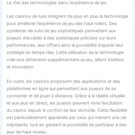
Le rôle des technologies dans l’expérience de jeu
Les casinos de luxe intègrent de plus en plus la technologie
pour améliorer l’expérience de jeu des haut rollers. Des
systèmes de suivi de jeu sophistiqués permettent aux
joueurs d’accéder à des statistiques précises sur leurs
performances, leur offrant ainsi la possibilité d’ajuster leur
stratégie en temps réel. Cette utilisation de la technologie
crée une dimension supplémentaire au jeu, alliant tradition
et innovation.
En outre, les casinos proposent des applications et des
plateformes en ligne qui permettent aux joueurs de se
connecter et de jouer à distance. Grâce à la réalité virtuelle
et aux jeux en direct, les joueurs peuvent vivre l’excitation
du casino depuis le confort de leur domicile. Cette flexibilité
est particulièrement appréciée par ceux qui mènent une vie
trépidante, tout en gardant la possibilité de participer à des
jeux de haut niveau.