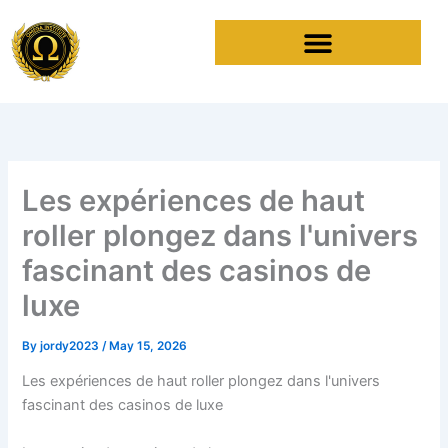
Skip
to
content
Les expériences de haut
roller plongez dans l'univers
fascinant des casinos de
luxe
By
jordy2023
/
May 15, 2026
Les expériences de haut roller plongez dans l'univers
fascinant des casinos de luxe