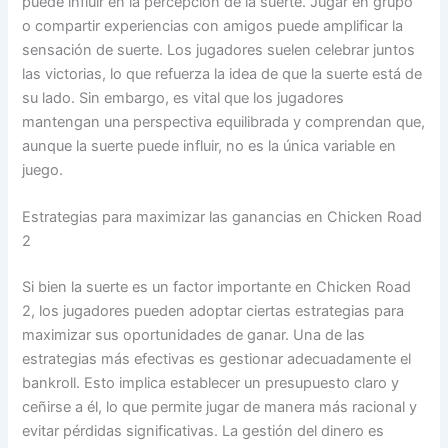
puede influir en la percepción de la suerte. Jugar en grupo
o compartir experiencias con amigos puede amplificar la
sensación de suerte. Los jugadores suelen celebrar juntos
las victorias, lo que refuerza la idea de que la suerte está de
su lado. Sin embargo, es vital que los jugadores
mantengan una perspectiva equilibrada y comprendan que,
aunque la suerte puede influir, no es la única variable en
juego.
Estrategias para maximizar las ganancias en Chicken Road
2
Si bien la suerte es un factor importante en Chicken Road
2, los jugadores pueden adoptar ciertas estrategias para
maximizar sus oportunidades de ganar. Una de las
estrategias más efectivas es gestionar adecuadamente el
bankroll. Esto implica establecer un presupuesto claro y
ceñirse a él, lo que permite jugar de manera más racional y
evitar pérdidas significativas. La gestión del dinero es