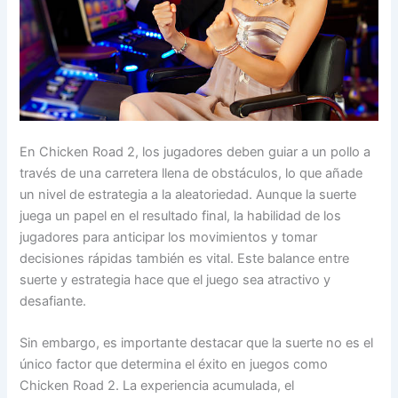
En Chicken Road 2, los jugadores deben guiar a un pollo a
través de una carretera llena de obstáculos, lo que añade
un nivel de estrategia a la aleatoriedad. Aunque la suerte
juega un papel en el resultado final, la habilidad de los
jugadores para anticipar los movimientos y tomar
decisiones rápidas también es vital. Este balance entre
suerte y estrategia hace que el juego sea atractivo y
desafiante.
Sin embargo, es importante destacar que la suerte no es el
único factor que determina el éxito en juegos como
Chicken Road 2. La experiencia acumulada, el