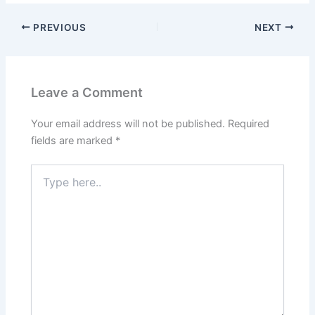
PREVIOUS
NEXT
Leave a Comment
Your email address will not be published.
Required
fields are marked
*
Type
here..