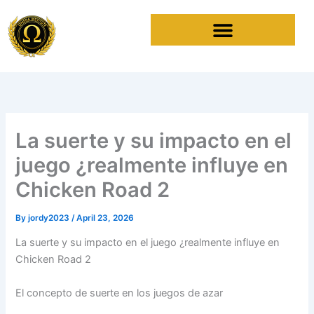
Skip
to
content
La suerte y su impacto en el
juego ¿realmente influye en
Chicken Road 2
By
jordy2023
/
April 23, 2026
La suerte y su impacto en el juego ¿realmente influye en
Chicken Road 2
El concepto de suerte en los juegos de azar