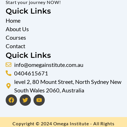
Start your journey NOW!
Quick Links
Home
About Us
Courses
Contact
Quick Links
info@omegainstitute.com.au
0404615671
level 2, 80 Mount Street, North Sydney New
South Wales 2060, Australia
F
T
Y
a
w
o
c
i
u
e
t
t
b
t
u
Copyright © 2024 Omega Institute - All Rights
o
e
b