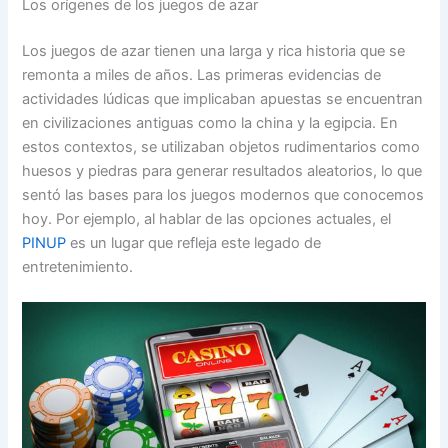
Los orígenes de los juegos de azar
Los juegos de azar tienen una larga y rica historia que se
remonta a miles de años. Las primeras evidencias de
actividades lúdicas que implicaban apuestas se encuentran
en civilizaciones antiguas como la china y la egipcia. En
estos contextos, se utilizaban objetos rudimentarios como
huesos y piedras para generar resultados aleatorios, lo que
sentó las bases para los juegos modernos que conocemos
hoy. Por ejemplo, al hablar de las opciones actuales, el
PINUP
es un lugar que refleja este legado de
entretenimiento.