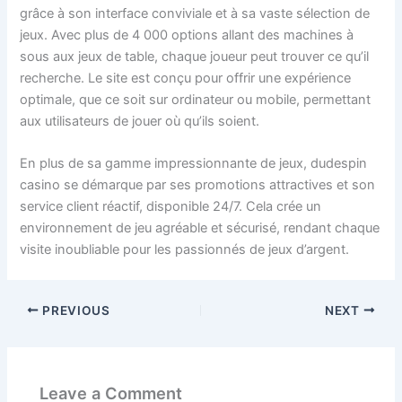
grâce à son interface conviviale et à sa vaste sélection de
jeux. Avec plus de 4 000 options allant des machines à
sous aux jeux de table, chaque joueur peut trouver ce qu’il
recherche. Le site est conçu pour offrir une expérience
optimale, que ce soit sur ordinateur ou mobile, permettant
aux utilisateurs de jouer où qu’ils soient.
En plus de sa gamme impressionnante de jeux, dudespin
casino se démarque par ses promotions attractives et son
service client réactif, disponible 24/7. Cela crée un
environnement de jeu agréable et sécurisé, rendant chaque
visite inoubliable pour les passionnés de jeux d’argent.
PREVIOUS
NEXT
Leave a Comment