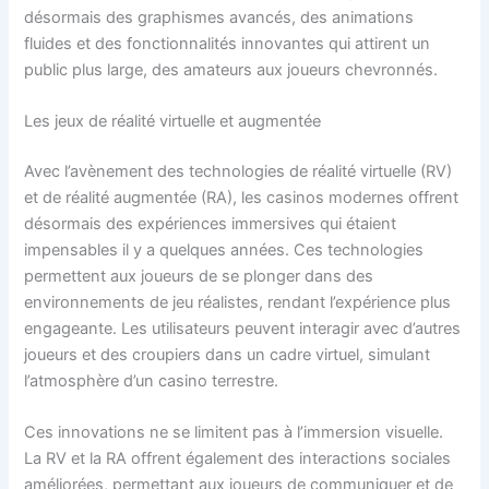
désormais des graphismes avancés, des animations
fluides et des fonctionnalités innovantes qui attirent un
public plus large, des amateurs aux joueurs chevronnés.
Les jeux de réalité virtuelle et augmentée
Avec l’avènement des technologies de réalité virtuelle (RV)
et de réalité augmentée (RA), les casinos modernes offrent
désormais des expériences immersives qui étaient
impensables il y a quelques années. Ces technologies
permettent aux joueurs de se plonger dans des
environnements de jeu réalistes, rendant l’expérience plus
engageante. Les utilisateurs peuvent interagir avec d’autres
joueurs et des croupiers dans un cadre virtuel, simulant
l’atmosphère d’un casino terrestre.
Ces innovations ne se limitent pas à l’immersion visuelle.
La RV et la RA offrent également des interactions sociales
améliorées, permettant aux joueurs de communiquer et de