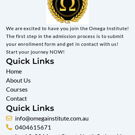
We are excited to have you join the Omega Institute!
The first step in the admission process is to submit
your enrollment form and get in contact with us!
Start your journey NOW!
Quick Links
Home
About Us
Courses
Contact
Quick Links
info@omegainstitute.com.au
0404615671