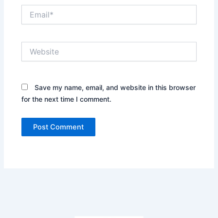
Email*
Website
Save my name, email, and website in this browser
for the next time I comment.