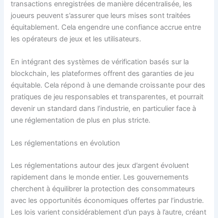
transactions enregistrées de manière décentralisée, les
joueurs peuvent s’assurer que leurs mises sont traitées
équitablement. Cela engendre une confiance accrue entre
les opérateurs de jeux et les utilisateurs.
En intégrant des systèmes de vérification basés sur la
blockchain, les plateformes offrent des garanties de jeu
équitable. Cela répond à une demande croissante pour des
pratiques de jeu responsables et transparentes, et pourrait
devenir un standard dans l’industrie, en particulier face à
une réglementation de plus en plus stricte.
Les réglementations en évolution
Les réglementations autour des jeux d’argent évoluent
rapidement dans le monde entier. Les gouvernements
cherchent à équilibrer la protection des consommateurs
avec les opportunités économiques offertes par l’industrie.
Les lois varient considérablement d’un pays à l’autre, créant