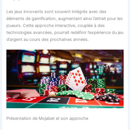
Les jeux innovants sont souvent intégrés avec des
éléments de gamification, augmentant ainsi l’attrait pour les
joueurs. Cette approche interactive, couplée à des
technologies avancées, pourrait redéfinir l’expérience du jeu
d’argent au cours des prochaines années.
Présentation de Mojabet et son approche