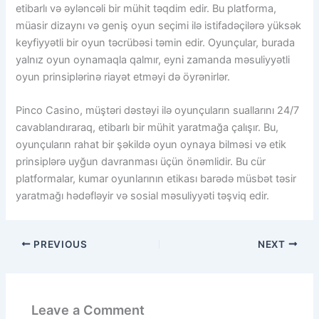
etibarlı və əyləncəli bir mühit təqdim edir. Bu platforma,
müasir dizaynı və geniş oyun seçimi ilə istifadəçilərə yüksək
keyfiyyətli bir oyun təcrübəsi təmin edir. Oyunçular, burada
yalnız oyun oynamaqla qalmır, eyni zamanda məsuliyyətli
oyun prinsiplərinə riayət etməyi də öyrənirlər.
Pinco Casino, müştəri dəstəyi ilə oyunçuların suallarını 24/7
cavablandıraraq, etibarlı bir mühit yaratmağa çalışır. Bu,
oyunçuların rahat bir şəkildə oyun oynaya bilməsi və etik
prinsiplərə uyğun davranması üçün önəmlidir. Bu cür
platformalar, kumar oyunlarının etikası barədə müsbət təsir
yaratmağı hədəfləyir və sosial məsuliyyəti təşviq edir.
PREVIOUS
NEXT
Leave a Comment