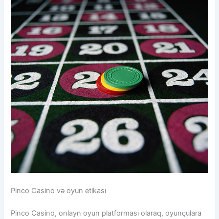
Pinco Casino və oyun etikası
Pinco Casino, onlayn oyun platforması olaraq, oyunçulara