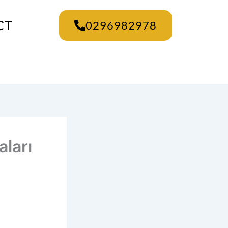
CT
0296982978
aları