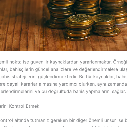
emli nokta ise güvenilir kaynaklardan yararlanmaktır. Örneğ
mlar, bahisçilerin güncel analizlere ve değerlendirmelere ula
ahis stratejilerini güçlendirmektedir. Bu tür kaynaklar, bahis
ere dayalı kararlar almasına yardımcı olurken, aynı zamanda o
erlendirmelerini ve bu doğrultuda bahis yapmalarını sağlar.
erini Kontrol Etmek
ontrol altında tutmanız gereken bir diğer önemli unsur ise 