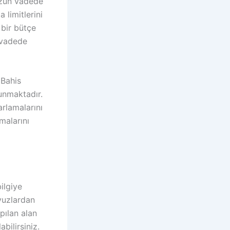
 uzun vadede
limitlerini
 bir bütçe
n vadede
 Bahis
unmaktadır.
arlamalarını
malarını
ilgiye
avuzlardan
pılan alan
bilirsiniz.