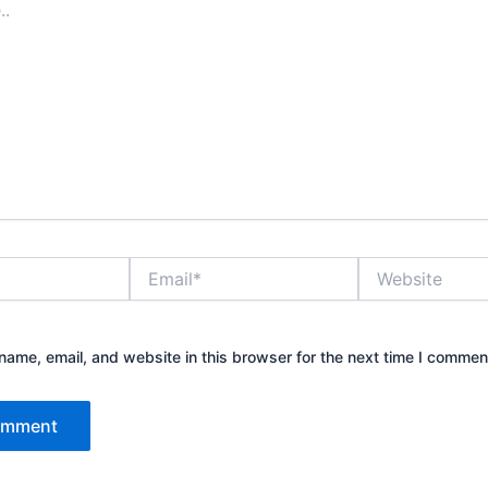
Email*
Website
ame, email, and website in this browser for the next time I commen