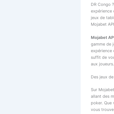
DR Congo ? 
expérience 
jeux de tab
Mojabet AP
Mojabet A
gamme de je
expérience 
suffit de vo
aux joueurs.
Des jeux de
Sur Mojabet
allant des 
poker. Que v
vous trouve