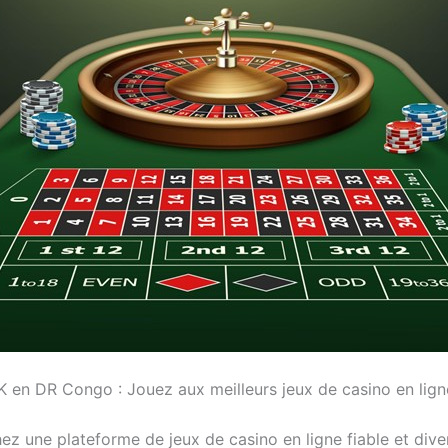
 en DR Congo : Jouez aux meilleurs jeux de casino en lign
ez une plateforme de jeux de casino en ligne fiable et dive