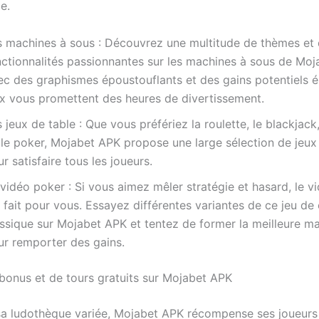
e.
s machines à sous : Découvrez une multitude de thèmes et
nctionnalités passionnantes sur les machines à sous de Moj
ec des graphismes époustouflants et des gains potentiels é
ux vous promettent des heures de divertissement.
 jeux de table : Que vous préfériez la roulette, le blackjack
 le poker, Mojabet APK propose une large sélection de jeux
r satisfaire tous les joueurs.
vidéo poker : Si vous aimez mêler stratégie et hasard, le v
 fait pour vous. Essayez différentes variantes de ce jeu de
assique sur Mojabet APK et tentez de former la meilleure ma
ur remporter des gains.
 bonus et de tours gratuits sur Mojabet APK
sa ludothèque variée, Mojabet APK récompense ses joueurs