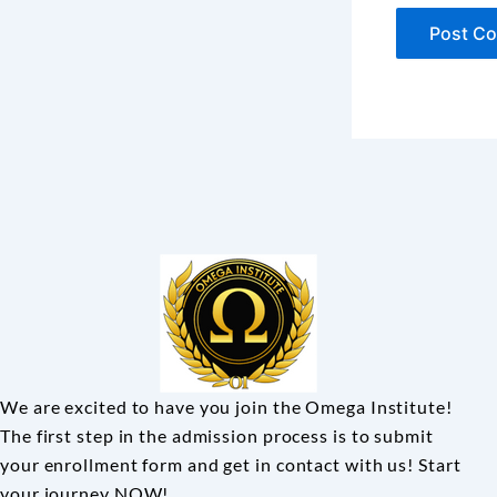
We are excited to have you join the Omega Institute!
The first step in the admission process is to submit
your enrollment form and get in contact with us! Start
your journey NOW!