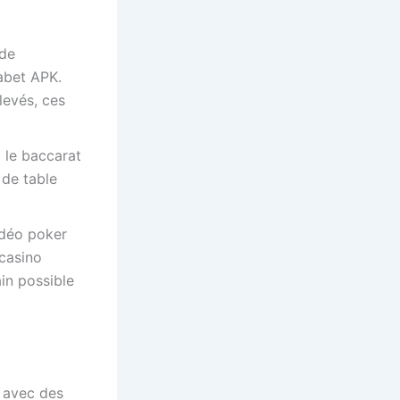
 de
abet APK.
levés, ces
, le baccarat
 de table
idéo poker
 casino
in possible
 avec des