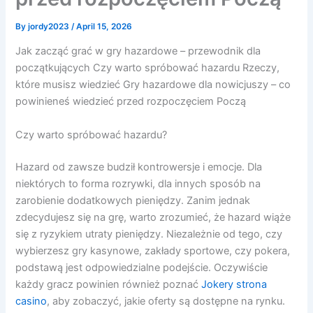
By
jordy2023
/
April 15, 2026
Jak zacząć grać w gry hazardowe – przewodnik dla
początkujących Czy warto spróbować hazardu Rzeczy,
które musisz wiedzieć Gry hazardowe dla nowicjuszy – co
powinieneś wiedzieć przed rozpoczęciem Począ
Czy warto spróbować hazardu?
Hazard od zawsze budził kontrowersje i emocje. Dla
niektórych to forma rozrywki, dla innych sposób na
zarobienie dodatkowych pieniędzy. Zanim jednak
zdecydujesz się na grę, warto zrozumieć, że hazard wiąże
się z ryzykiem utraty pieniędzy. Niezależnie od tego, czy
wybierzesz gry kasynowe, zakłady sportowe, czy pokera,
podstawą jest odpowiedzialne podejście. Oczywiście
każdy gracz powinien również poznać
Jokery strona
casino
, aby zobaczyć, jakie oferty są dostępne na rynku.