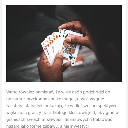
Warto również pamiętać, że wiele osób podchodzi do
hazardu z przekonaniem, że mogą „łatwo” wygrać.
Niestety, statystyki pokazują, że w dłuższej perspektywie
większość graczy traci. Dlatego kluczowe jest, aby grać w
granicach swoich możliwości finansowych i traktować
hazard jako formę zabawy, a nie inwestycji.