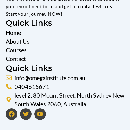
your enrollment form and get in contact with us!
Start your journey NOW!
Quick Links
Home
About Us
Courses
Contact
Quick Links
info@omegainstitute.com.au
0404615671
level 2, 80 Mount Street, North Sydney New
South Wales 2060, Australia
F
T
Y
a
w
o
c
i
u
e
t
t