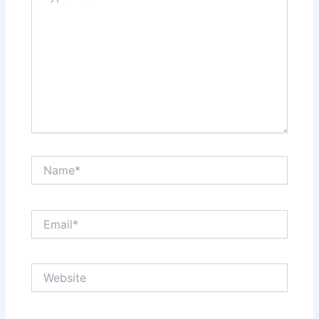
Name*
Email*
Website