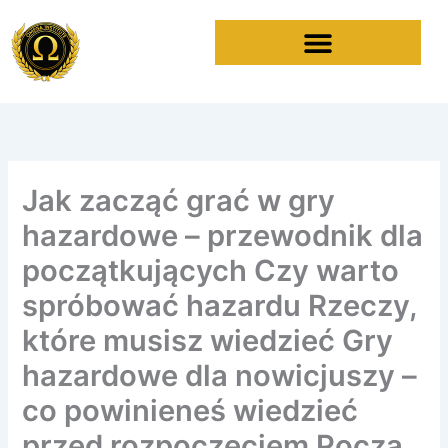
Skip
to
content
Jak zacząć grać w gry
hazardowe – przewodnik dla
początkujących Czy warto
spróbować hazardu Rzeczy,
które musisz wiedzieć Gry
hazardowe dla nowicjuszy –
co powinieneś wiedzieć
przed rozpoczęciem Począ