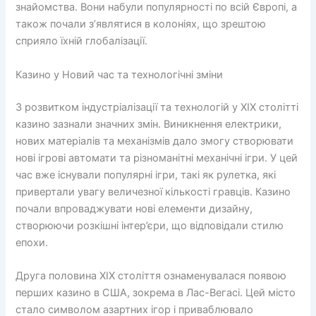
знайомства. Вони набули популярності по всій Європі, а
також почали з’являтися в колоніях, що зрештою
сприяло їхній глобалізації.
Казино у Новий час та технологічні зміни
З розвитком індустріалізації та технологій у XIX столітті
казино зазнали значних змін. Виникнення електрики,
нових матеріалів та механізмів дало змогу створювати
нові ігрові автомати та різноманітні механічні ігри. У цей
час вже існували популярні ігри, такі як рулетка, які
привертали увагу величезної кількості гравців. Казино
почали впроваджувати нові елементи дизайну,
створюючи розкішні інтер’єри, що відповідали стилю
епохи.
Друга половина XIX століття ознаменувалася появою
перших казино в США, зокрема в Лас-Вегасі. Цей місто
стало символом азартних ігор і приваблювало