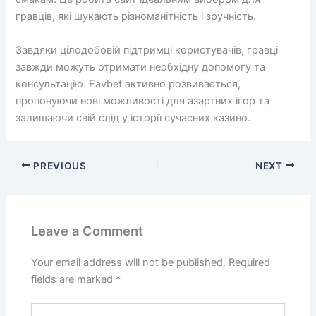
гравців, які шукають різноманітність і зручність.
Завдяки цілодобовій підтримці користувачів, гравці
завжди можуть отримати необхідну допомогу та
консультацію. Favbet активно розвивається,
пропонуючи нові можливості для азартних ігор та
залишаючи свій слід у історії сучасних казино.
PREVIOUS
NEXT
Leave a Comment
Your email address will not be published.
Required
fields are marked
*
Type