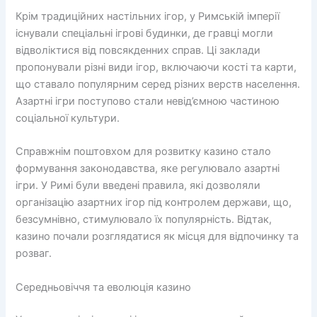
Крім традиційних настільних ігор, у Римській імперії
існували спеціальні ігрові будинки, де гравці могли
відволіктися від повсякденних справ. Ці заклади
пропонували різні види ігор, включаючи кості та карти,
що ставало популярним серед різних верств населення.
Азартні ігри поступово стали невід’ємною частиною
соціальної культури.
Справжнім поштовхом для розвитку казино стало
формування законодавства, яке регулювало азартні
ігри. У Римі були введені правила, які дозволяли
організацію азартних ігор під контролем держави, що,
безсумнівно, стимулювало їх популярність. Відтак,
казино почали розглядатися як місця для відпочинку та
розваг.
Середньовіччя та еволюція казино