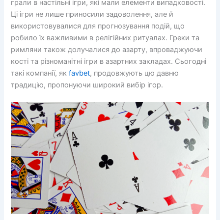
грали в настільні ігри, які мали елементи випадковості.
Ці ігри не лише приносили задоволення, але й
використовувалися для прогнозування подій, що
робило їх важливими в релігійних ритуалах. Греки та
римляни також долучалися до азарту, впроваджуючи
кості та різноманітні ігри в азартних закладах. Сьогодні
такі компанії, як
favbet
, продовжують цю давню
традицію, пропонуючи широкий вибір ігор.