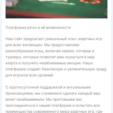
Платформа pinco и её возможности
Наш сайт предлагает уникальный опыт азартных игр
для всех желающих. Мы предоставляем
разнообразные игры, включая казино, лотереи и
турниры, которые позволят вам окунуться в мир
азарта и получить незабываемые эмоции. Наша
платформа создаёт безопасную и увлекательную среду
для игроков всех уровней.
С круглосуточной поддержкой и актуальными
промоакциями, мы стремимся сделать каждый ваш
визит незабываемым. Мы приглашаем вас
присоединиться к нашей платформе и испытать все
преимущества современного мира азартных игр, где