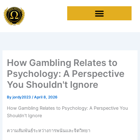
Skip
to
content
How Gambling Relates to
Psychology: A Perspective
You Shouldn't Ignore
By
jordy2023
/
April 8, 2026
How Gambling Relates to Psychology: A Perspective You
Shouldn't Ignore
ความสัมพันธ์ระหว่างการพนันและจิตวิทยา