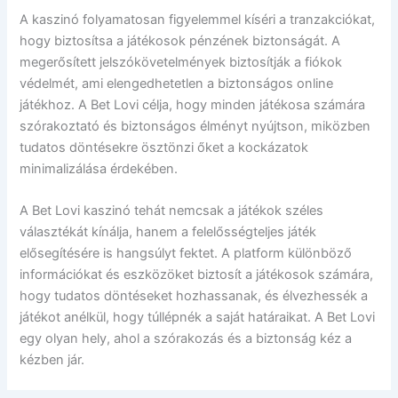
A kaszinó folyamatosan figyelemmel kíséri a tranzakciókat,
hogy biztosítsa a játékosok pénzének biztonságát. A
megerősített jelszókövetelmények biztosítják a fiókok
védelmét, ami elengedhetetlen a biztonságos online
játékhoz. A Bet Lovi célja, hogy minden játékosa számára
szórakoztató és biztonságos élményt nyújtson, miközben
tudatos döntésekre ösztönzi őket a kockázatok
minimalizálása érdekében.
A Bet Lovi kaszinó tehát nemcsak a játékok széles
választékát kínálja, hanem a felelősségteljes játék
elősegítésére is hangsúlyt fektet. A platform különböző
információkat és eszközöket biztosít a játékosok számára,
hogy tudatos döntéseket hozhassanak, és élvezhessék a
játékot anélkül, hogy túllépnék a saját határaikat. A Bet Lovi
egy olyan hely, ahol a szórakozás és a biztonság kéz a
kézben jár.