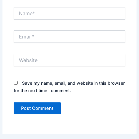
Name*
Email*
Website
Save my name, email, and website in this browser
for the next time I comment.