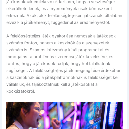
játékosoknak emlékezniük kell arra, hogy a veszteségek
elkerülhetetlenek, és a nyeremények csak bónuszként
érkeznek. Azok, akik felelősségteljesen játszanak, általában
élvezik a játékélményt, függetlenül az eredményektől.
A felelősségteljes játék gyakorlása nemcsak a játékosok
számára fontos, hanem a kaszinók és a szervezetek
számára is. Számos intézmény kínál programokat és
támogatást a problémás szerencsejáték kezelésére, és
fontos, hogy a játékosok tudják, hogy hol találhatnak
segítséget. A felelősségteljes játék megsegítése érdekében
a kaszinóknak és a játékplatformoknak is felelősséget kell
vállalniuk, és tájékoztatniuk kell a játékosokat a
kockázatokról.