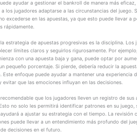
puede ayudar a gestionar el bankroll de manera más eficaz,
 a los jugadores adaptarse a las circunstancias del juego. 
 no excederse en las apuestas, ya que esto puede llevar a 
as rápidamente.
la estrategia de apuestas progresivas es la disciplina. Los
ecer límites claros y seguirlos rigurosamente. Por ejemplo,
ienza con una apuesta baja y gana, puede optar por aume
un pequeño porcentaje. Si pierde, debería reducir la apuest
 Este enfoque puede ayudar a mantener una experiencia d
 evitar que las emociones influyan en las decisiones.
recomendable que los jugadores lleven un registro de sus 
Esto no solo les permitirá identificar patrones en su juego,
 ayudará a ajustar su estrategia con el tiempo. La revisión 
ones puede llevar a un entendimiento más profundo del jue
de decisiones en el futuro.