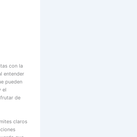
tas con la
al entender
que pueden
 el
frutar de
mites claros
aciones