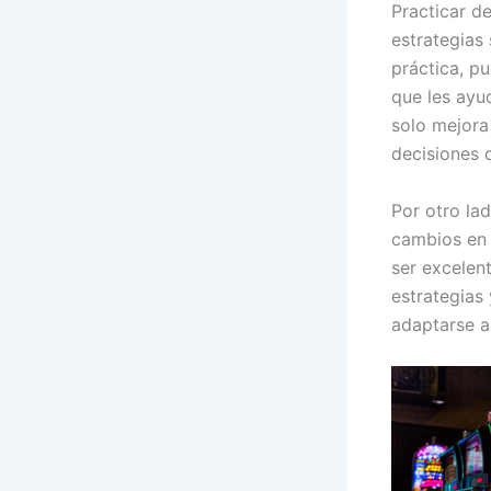
Practicar d
estrategias 
práctica, p
que les ayud
solo mejora
decisiones d
Por otro la
cambios en 
ser excelen
estrategias
adaptarse a