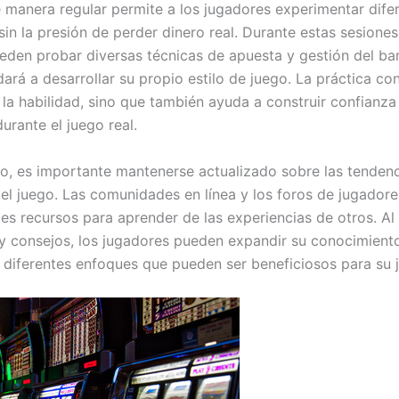
e manera regular permite a los jugadores experimentar dife
sin la presión de perder dinero real. Durante estas sesione
ueden probar diversas técnicas de apuesta y gestión del ban
ará a desarrollar su propio estilo de juego. La práctica co
 la habilidad, sino que también ayuda a construir confianza
urante el juego real.
do, es importante mantenerse actualizado sobre las tendenc
el juego. Las comunidades en línea y los foros de jugador
tes recursos para aprender de las experiencias de otros. Al
 y consejos, los jugadores pueden expandir su conocimient
 diferentes enfoques que pueden ser beneficiosos para su 