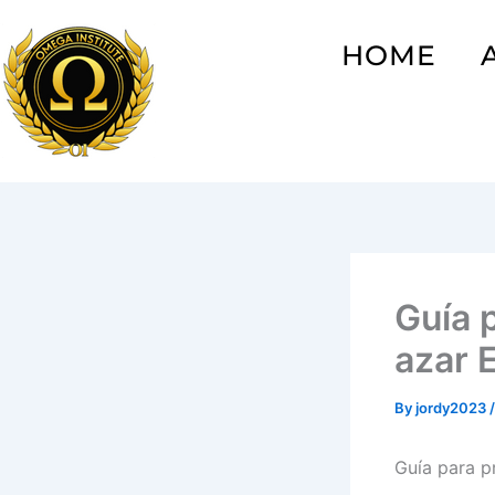
Skip
to
HOME
content
Guía 
azar 
By
jordy2023
Guía para p