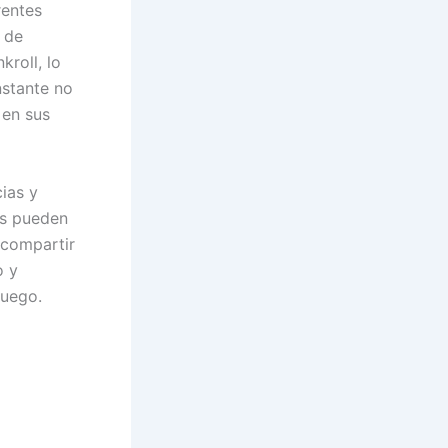
rentes
s de
kroll, lo
nstante no
 en sus
ias y
es pueden
 compartir
o y
juego.