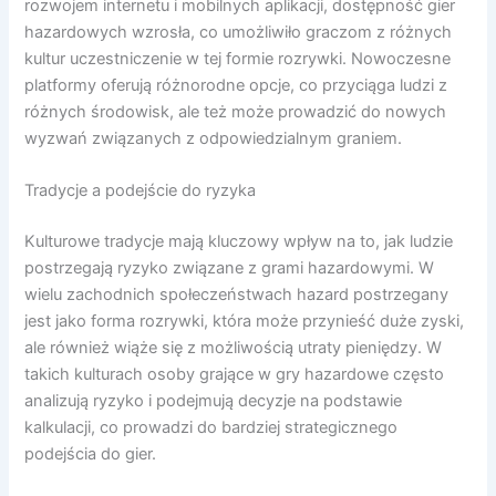
rozwojem internetu i mobilnych aplikacji, dostępność gier
hazardowych wzrosła, co umożliwiło graczom z różnych
kultur uczestniczenie w tej formie rozrywki. Nowoczesne
platformy oferują różnorodne opcje, co przyciąga ludzi z
różnych środowisk, ale też może prowadzić do nowych
wyzwań związanych z odpowiedzialnym graniem.
Tradycje a podejście do ryzyka
Kulturowe tradycje mają kluczowy wpływ na to, jak ludzie
postrzegają ryzyko związane z grami hazardowymi. W
wielu zachodnich społeczeństwach hazard postrzegany
jest jako forma rozrywki, która może przynieść duże zyski,
ale również wiąże się z możliwością utraty pieniędzy. W
takich kulturach osoby grające w gry hazardowe często
analizują ryzyko i podejmują decyzje na podstawie
kalkulacji, co prowadzi do bardziej strategicznego
podejścia do gier.