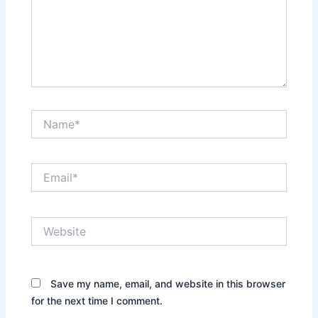
Name*
Email*
Website
Save my name, email, and website in this browser
for the next time I comment.