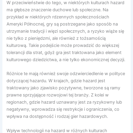
W przeciwieństwie do tego, w niektórych kulturach hazard
ma głębsze znaczenie duchowe lub społeczne. Na
przykład w niektórych rdzennych społecznościach
Ameryki Północnej, gry są postrzegane jako sposób na
utrzymanie tradycji i więzi społecznych, a ryzyko wiąże się
nie tylko z pieniędzmi, ale również z tożsamością
kulturową. Takie podejście może prowadzić do większej
tolerancji dla strat, gdyż gra jest traktowana jako element
kulturowego dziedzictwa, a nie tylko ekonomicznej decyzji.
Różnice te mają również swoje odzwierciedlenie w polityce
dotyczącej hazardu. W krajach, gdzie hazard jest
traktowany jako zjawisko pozytywne, tworzone są ramy
prawne sprzyjające rozwojowi tej branży. Z kolei w
regionach, gdzie hazard uznawany jest za ryzykowny lub
negatywny, wprowadza się restrykcje i ograniczenia, co
wpływa na dostępność i rodzaj gier hazardowych.
Wpływ technologii na hazard w różnych kulturach