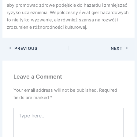
aby promować zdrowe podejście do hazardu i zmniejszać
ryzyko uzależnienia. Współczesny świat gier hazardowych
to nie tylko wyzwanie, ale również szansa na rozwój i
zrozumienie różnorodności kulturowej.
PREVIOUS
NEXT
Leave a Comment
Your email address will not be published.
Required
fields are marked
*
Type
here..