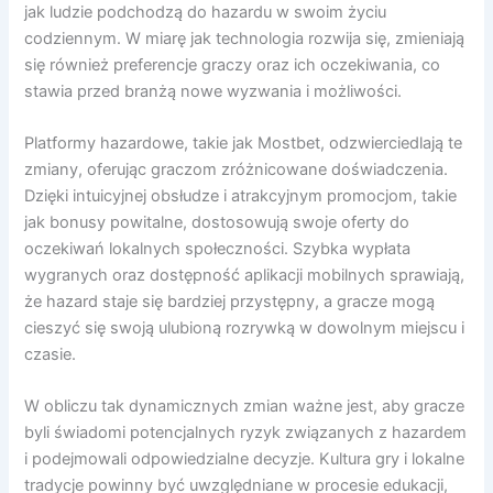
jak ludzie podchodzą do hazardu w swoim życiu
codziennym. W miarę jak technologia rozwija się, zmieniają
się również preferencje graczy oraz ich oczekiwania, co
stawia przed branżą nowe wyzwania i możliwości.
Platformy hazardowe, takie jak Mostbet, odzwierciedlają te
zmiany, oferując graczom zróżnicowane doświadczenia.
Dzięki intuicyjnej obsłudze i atrakcyjnym promocjom, takie
jak bonusy powitalne, dostosowują swoje oferty do
oczekiwań lokalnych społeczności. Szybka wypłata
wygranych oraz dostępność aplikacji mobilnych sprawiają,
że hazard staje się bardziej przystępny, a gracze mogą
cieszyć się swoją ulubioną rozrywką w dowolnym miejscu i
czasie.
W obliczu tak dynamicznych zmian ważne jest, aby gracze
byli świadomi potencjalnych ryzyk związanych z hazardem
i podejmowali odpowiedzialne decyzje. Kultura gry i lokalne
tradycje powinny być uwzględniane w procesie edukacji,