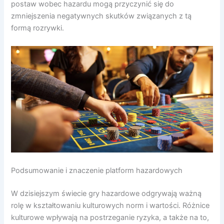
postaw wobec hazardu mogą przyczynić się do
zmniejszenia negatywnych skutków związanych z tą
formą rozrywki.
Podsumowanie i znaczenie platform hazardowych
W dzisiejszym świecie gry hazardowe odgrywają ważną
rolę w kształtowaniu kulturowych norm i wartości. Różnice
kulturowe wpływają na postrzeganie ryzyka, a także na to,