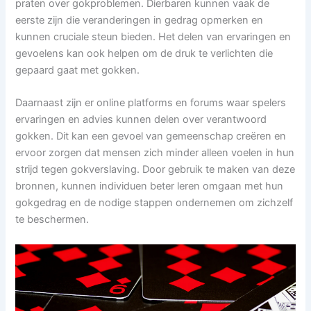
praten over gokproblemen. Dierbaren kunnen vaak de
eerste zijn die veranderingen in gedrag opmerken en
kunnen cruciale steun bieden. Het delen van ervaringen en
gevoelens kan ook helpen om de druk te verlichten die
gepaard gaat met gokken.
Daarnaast zijn er online platforms en forums waar spelers
ervaringen en advies kunnen delen over verantwoord
gokken. Dit kan een gevoel van gemeenschap creëren en
ervoor zorgen dat mensen zich minder alleen voelen in hun
strijd tegen gokverslaving. Door gebruik te maken van deze
bronnen, kunnen individuen beter leren omgaan met hun
gokgedrag en de nodige stappen ondernemen om zichzelf
te beschermen.