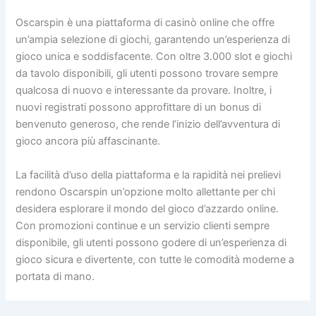
Oscarspin è una piattaforma di casinò online che offre
un’ampia selezione di giochi, garantendo un’esperienza di
gioco unica e soddisfacente. Con oltre 3.000 slot e giochi
da tavolo disponibili, gli utenti possono trovare sempre
qualcosa di nuovo e interessante da provare. Inoltre, i
nuovi registrati possono approfittare di un bonus di
benvenuto generoso, che rende l’inizio dell’avventura di
gioco ancora più affascinante.
La facilità d’uso della piattaforma e la rapidità nei prelievi
rendono Oscarspin un’opzione molto allettante per chi
desidera esplorare il mondo del gioco d’azzardo online.
Con promozioni continue e un servizio clienti sempre
disponibile, gli utenti possono godere di un’esperienza di
gioco sicura e divertente, con tutte le comodità moderne a
portata di mano.