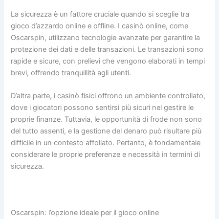
La sicurezza è un fattore cruciale quando si sceglie tra
gioco d’azzardo online e offline. I casinò online, come
Oscarspin, utilizzano tecnologie avanzate per garantire la
protezione dei dati e delle transazioni. Le transazioni sono
rapide e sicure, con prelievi che vengono elaborati in tempi
brevi, offrendo tranquillità agli utenti.
D’altra parte, i casinò fisici offrono un ambiente controllato,
dove i giocatori possono sentirsi più sicuri nel gestire le
proprie finanze. Tuttavia, le opportunità di frode non sono
del tutto assenti, e la gestione del denaro può risultare più
difficile in un contesto affollato. Pertanto, è fondamentale
considerare le proprie preferenze e necessità in termini di
sicurezza.
Oscarspin: l’opzione ideale per il gioco online