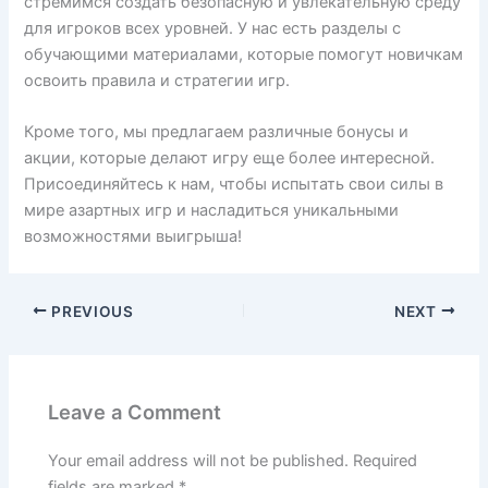
стремимся создать безопасную и увлекательную среду
для игроков всех уровней. У нас есть разделы с
обучающими материалами, которые помогут новичкам
освоить правила и стратегии игр.
Кроме того, мы предлагаем различные бонусы и
акции, которые делают игру еще более интересной.
Присоединяйтесь к нам, чтобы испытать свои силы в
мире азартных игр и насладиться уникальными
возможностями выигрыша!
PREVIOUS
NEXT
Leave a Comment
Your email address will not be published.
Required
fields are marked
*