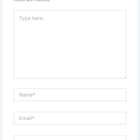
Type
here..
Name*
Email*
Website