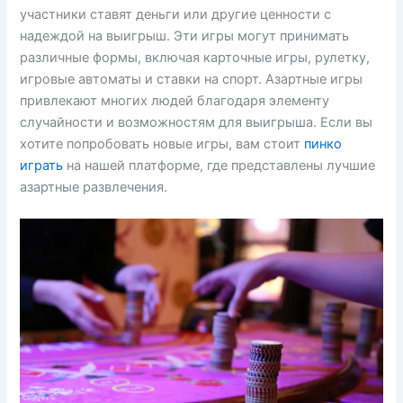
участники ставят деньги или другие ценности с
надеждой на выигрыш. Эти игры могут принимать
различные формы, включая карточные игры, рулетку,
игровые автоматы и ставки на спорт. Азартные игры
привлекают многих людей благодаря элементу
случайности и возможностям для выигрыша. Если вы
хотите попробовать новые игры, вам стоит
пинко
играть
на нашей платформе, где представлены лучшие
азартные развлечения.