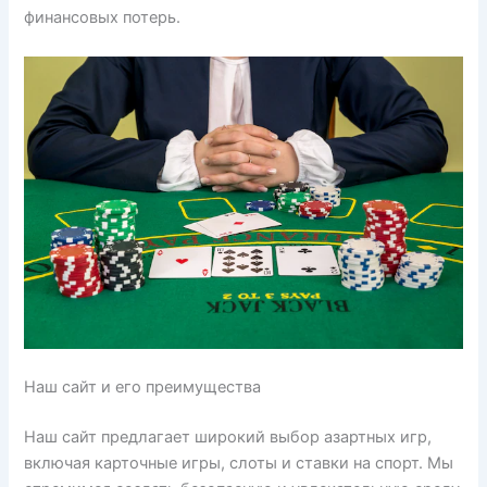
финансовых потерь.
Наш сайт и его преимущества
Наш сайт предлагает широкий выбор азартных игр,
включая карточные игры, слоты и ставки на спорт. Мы