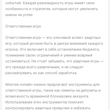
событий. Каждая разновидность игры имеет свои
особенности и стратегии, которые могут увеличить
шансы на успех.
Ответственная игра
Ответственная игра — это ключевой аспект азартных
игр, который должен быть в центре внимания каждого
игрока. Это включает в себя установление бюджета,
понимание своих ограничений и умение вовремя
остановиться. Не стоит забывать, что азартные игры —
это прежде всего развлечение, и не следует
рассматривать их как способ заработка.
Многие онлайн-казино предлагают инструменты для
ответственной игры, такие как лимиты на депозиты и
возможность временной блокировки аккаунта.
Использование этих инструментов поможет
контролировать азартные привычки и избежать