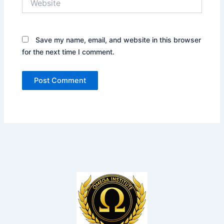
Save my name, email, and website in this browser
for the next time I comment.