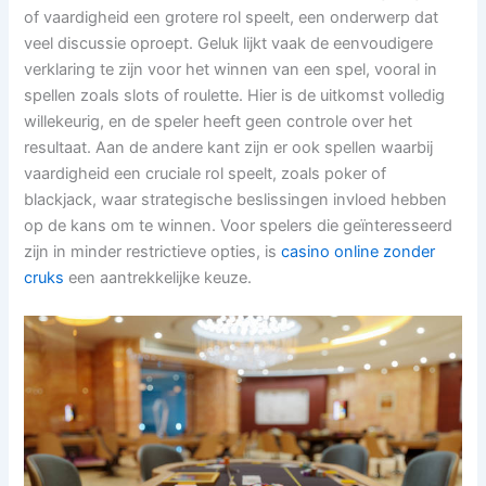
of vaardigheid een grotere rol speelt, een onderwerp dat
veel discussie oproept. Geluk lijkt vaak de eenvoudigere
verklaring te zijn voor het winnen van een spel, vooral in
spellen zoals slots of roulette. Hier is de uitkomst volledig
willekeurig, en de speler heeft geen controle over het
resultaat. Aan de andere kant zijn er ook spellen waarbij
vaardigheid een cruciale rol speelt, zoals poker of
blackjack, waar strategische beslissingen invloed hebben
op de kans om te winnen. Voor spelers die geïnteresseerd
zijn in minder restrictieve opties, is
casino online zonder
cruks
een aantrekkelijke keuze.