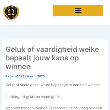
Skip
to
content
Geluk of vaardigheid welke
bepaalt jouw kans op
winnen
By
jordy2023
/
May 4, 2026
Geluk of vaardigheid welke bepaalt jouw kans op winnen
Inleiding tot geluk en vaardigheid
Wanneer het aankomt op kansspelen, is de vraag of geluk