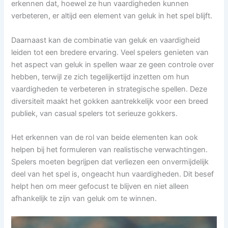
erkennen dat, hoewel ze hun vaardigheden kunnen
verbeteren, er altijd een element van geluk in het spel blijft.
Daarnaast kan de combinatie van geluk en vaardigheid
leiden tot een bredere ervaring. Veel spelers genieten van
het aspect van geluk in spellen waar ze geen controle over
hebben, terwijl ze zich tegelijkertijd inzetten om hun
vaardigheden te verbeteren in strategische spellen. Deze
diversiteit maakt het gokken aantrekkelijk voor een breed
publiek, van casual spelers tot serieuze gokkers.
Het erkennen van de rol van beide elementen kan ook
helpen bij het formuleren van realistische verwachtingen.
Spelers moeten begrijpen dat verliezen een onvermijdelijk
deel van het spel is, ongeacht hun vaardigheden. Dit besef
helpt hen om meer gefocust te blijven en niet alleen
afhankelijk te zijn van geluk om te winnen.