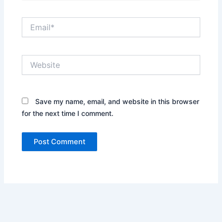
Email*
Website
Save my name, email, and website in this browser
for the next time I comment.