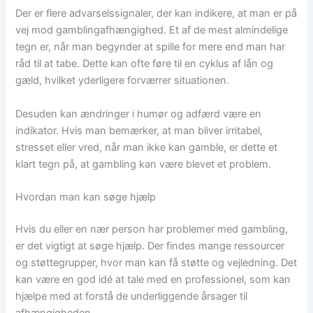
Der er flere advarselssignaler, der kan indikere, at man er på
vej mod gamblingafhængighed. Et af de mest almindelige
tegn er, når man begynder at spille for mere end man har
råd til at tabe. Dette kan ofte føre til en cyklus af lån og
gæld, hvilket yderligere forværrer situationen.
Desuden kan ændringer i humør og adfærd være en
indikator. Hvis man bemærker, at man bliver irritabel,
stresset eller vred, når man ikke kan gamble, er dette et
klart tegn på, at gambling kan være blevet et problem.
Hvordan man kan søge hjælp
Hvis du eller en nær person har problemer med gambling,
er det vigtigt at søge hjælp. Der findes mange ressourcer
og støttegrupper, hvor man kan få støtte og vejledning. Det
kan være en god idé at tale med en professionel, som kan
hjælpe med at forstå de underliggende årsager til