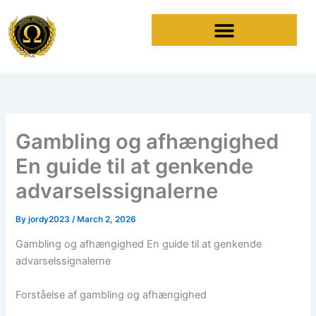
Skip
to
content
Gambling og afhængighed
En guide til at genkende
advarselssignalerne
By
jordy2023
/
March 2, 2026
Gambling og afhængighed En guide til at genkende
advarselssignalerne
Forståelse af gambling og afhængighed