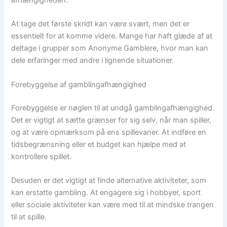
afhængigheden.
At tage det første skridt kan være svært, men det er
essentielt for at komme videre. Mange har haft glæde af at
deltage i grupper som Anonyme Gamblere, hvor man kan
dele erfaringer med andre i lignende situationer.
Forebyggelse af gamblingafhængighed
Forebyggelse er nøglen til at undgå gamblingafhængighed.
Det er vigtigt at sætte grænser for sig selv, når man spiller,
og at være opmærksom på ens spillevaner. At indføre en
tidsbegrænsning eller et budget kan hjælpe med at
kontrollere spillet.
Desuden er det vigtigt at finde alternative aktiviteter, som
kan erstatte gambling. At engagere sig i hobbyer, sport
eller sociale aktiviteter kan være med til at mindske trangen
til at spille.