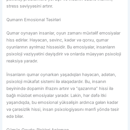
stress səviyyəsini artırır.
Qumarın Emosional Təsirləri
Qumar oynayan insanlar, oyun zamanı müxtəlif emosiyalar
hiss edirlər. Həyəcan, sevinc, kədər və qorxu, qumar
oyunlarının ayrılmaz hissəsidir. Bu emosiyalar, insanların
psixoloji vəziyyətini dəyişdirir və onlarda müəyyən psixoloji
reaksiya yaradır.
İnsanların qumar oynarkən yaşadıqları həyəcan, adətən,
psixoloji mükafat sistemi ilə əlaqədardır. Bu, insanın
beyinində dopamin ifrazını artırır və “qazanma” hissi ilə
bağlı müsbət emosiyalar yaradır. Lakin, hər dəfə itki
yaşandıqda, bu emosional yüksəlişin ardınca gələn kədər
və çarəsizlik hissi, insan psixologiyasını mənfi yöndə təsir
edə bilər.