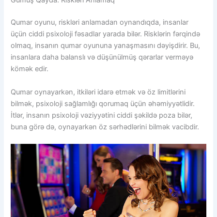
Gümüş Qayda: Riskləri Anlamaq
Qumar oyunu, riskləri anlamadan oynandıqda, insanlar
üçün ciddi psixoloji fəsadlar yarada bilər. Risklərin fərqində
olmaq, insanın qumar oyununa yanaşmasını dəyişdirir. Bu,
insanlara daha balanslı və düşünülmüş qərarlar verməyə
kömək edir.
Qumar oynayarkən, itkiləri idarə etmək və öz limitlərini
bilmək, psixoloji sağlamlığı qorumaq üçün əhəmiyyətlidir.
İtlər, insanın psixoloji vəziyyətini ciddi şəkildə poza bilər,
buna görə də, oynayarkən öz sərhədlərini bilmək vacibdir.