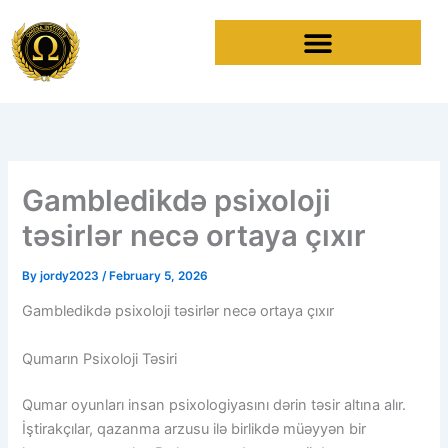
Skip
to
content
Gambledikdə psixoloji
təsirlər necə ortaya çıxır
By
jordy2023
/
February 5, 2026
Gambledikdə psixoloji təsirlər necə ortaya çıxır
Qumarın Psixoloji Təsiri
Qumar oyunları insan psixologiyasını dərin təsir altına alır.
İştirakçılar, qazanma arzusu ilə birlikdə müəyyən bir