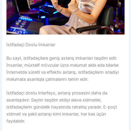
İstifadəçi Dostu İmkanlar
Bu sayt, istifadəçilərə geniş axtarış imkanları təqdim edir.
İnsanlar, müxtəlif mövzular üzrə məlumat əldə edə bilərlər.
İnternetdə sürətli və effektiv axtarış, istifadəçilərin istədiyi
məlumata asanlıqla çatmalarını təmin edir.
İstifadəçi dostu interfeys, axtarış prosesini daha da
asanlaşdırır. Saytın təqdim etdiyi əlavə xidmətlər,
istifadəçilərin gündəlik həyatında rahatlıq yaradır. E-poçt
xidməti və şəkil axtarışı kimi imkanlar, hər kəs üçün
faydalıdır.