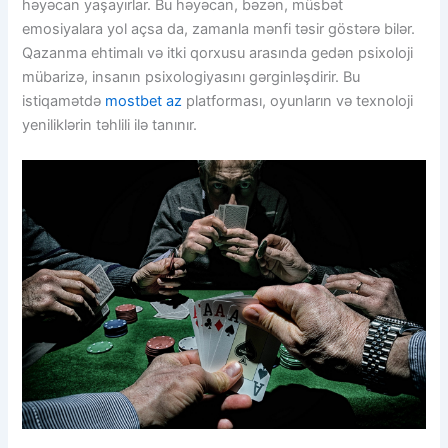
həyəcan yaşayırlar. Bu həyəcan, bəzən, müsbət
emosiyalara yol açsa da, zamanla mənfi təsir göstərə bilər.
Qazanma ehtimalı və itki qorxusu arasında gedən psixoloji
mübarizə, insanın psixologiyasını gərginləşdirir. Bu
istiqamətdə
mostbet az
platforması, oyunların və texnoloji
yeniliklərin təhlili ilə tanınır.