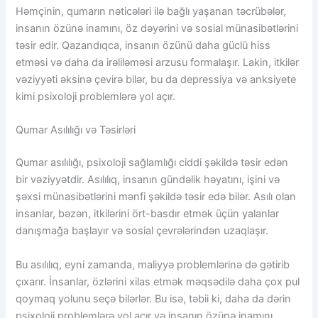
Həmçinin, qumarın nəticələri ilə bağlı yaşanan təcrübələr,
insanın özünə inamını, öz dəyərini və sosial münasibətlərini
təsir edir. Qazandıqca, insanın özünü daha güclü hiss
etməsi və daha da irəliləməsi arzusu formalaşır. Lakin, itkilər
vəziyyəti əksinə çevirə bilər, bu da depressiya və anksiyete
kimi psixoloji problemlərə yol açır.
Qumar Asılılığı və Təsirləri
Qumar asılılığı, psixoloji sağlamlığı ciddi şəkildə təsir edən
bir vəziyyətdir. Asılılıq, insanın gündəlik həyatını, işini və
şəxsi münasibətlərini mənfi şəkildə təsir edə bilər. Asılı olan
insanlar, bəzən, itkilərini ört-basdır etmək üçün yalanlar
danışmağa başlayır və sosial çevrələrindən uzaqlaşır.
Bu asılılıq, eyni zamanda, maliyyə problemlərinə də gətirib
çıxarır. İnsanlar, özlərini xilas etmək məqsədilə daha çox pul
qoymaq yolunu seçə bilərlər. Bu isə, təbii ki, daha da dərin
psixoloji problemlərə yol açır və insanın özünə inamını,