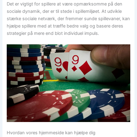
Det er vigtigt for spillere at være opmærksomme på den
sociale dynamik, der er til stede i spillemiljøet. At udvikle
stærke sociale netværk, der fremmer sunde spillevaner, kan
hjælpe spillere med at træffe bedre valg og basere deres
strategier på mere end blot individuel impuls.
Hvordan vores hjemmeside kan hjælpe dig