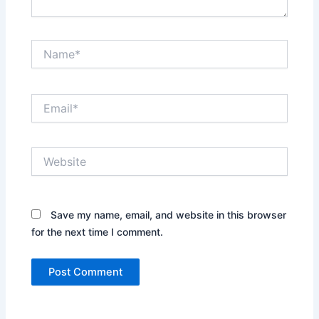
Name*
Email*
Website
Save my name, email, and website in this browser
for the next time I comment.