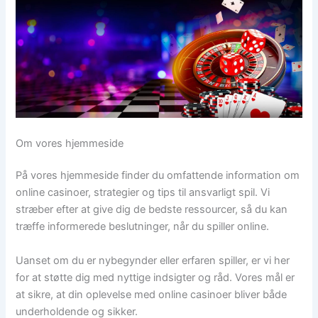
Om vores hjemmeside
På vores hjemmeside finder du omfattende information om
online casinoer, strategier og tips til ansvarligt spil. Vi
stræber efter at give dig de bedste ressourcer, så du kan
træffe informerede beslutninger, når du spiller online.
Uanset om du er nybegynder eller erfaren spiller, er vi her
for at støtte dig med nyttige indsigter og råd. Vores mål er
at sikre, at din oplevelse med online casinoer bliver både
underholdende og sikker.