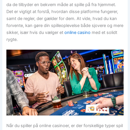
da de tilbyder en bekvem måde at spille på fra hjemmet.
Det er vigtigt at forstå, hvordan disse platforme fungerer,
samt de regler, der gælder for dem. At vide, hvad du kan
forvente, kan gøre din spilleoplevelse både sjovere og mere
sikker, især hvis du vælger et
online casino
med et solidt
rygte.
Når du spiller på online casinoer, er der forskellige typer spil