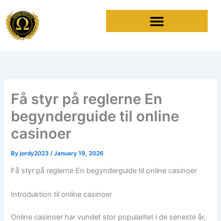
Skip
to
content
Få styr på reglerne En
begynderguide til online
casinoer
By
jordy2023
/
January 19, 2026
Få styr på reglerne En begynderguide til online casinoer
Introduktion til online casinoer
Online casinoer har vundet stor popularitet i de seneste år,