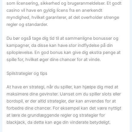
som licensering, sikkerhed og brugeranmeldelser. Et godt
casino vil have en gyldig licens fra en anerkendt
myndighed, hvilket garanterer, at det overholder strenge
regler og standarder.
Du bør også tage dig tid til at sammenligne bonusser og
kampagner, da disse kan have stor indflydelse på din
spiloplevelse. En god bonus kan give dig ekstra penge at
spille for, hvilket øger dine chancer for at vinde.
Spilstrategier og tips
At have en strategi, når du spiller, kan hjælpe dig med at
maksimere dine gevinster. Uanset om du spiller slots eller
bordspil, er der altid strategier, der kan anvendes for at
forbedre dine chancer. For eksempel kan det være nyttigt
at lære de grundlæggende regler og strategier for
blackjack, da dette kan øge din vinderate betydeligt.