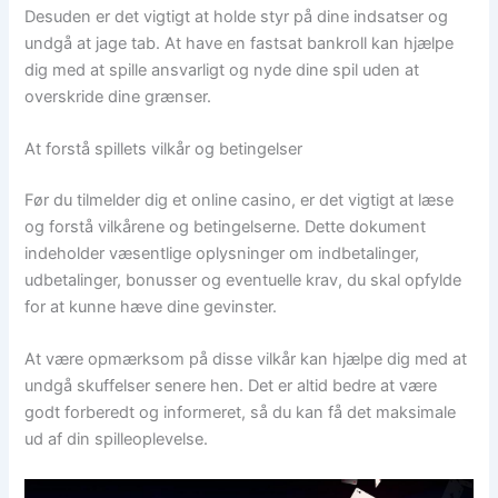
Desuden er det vigtigt at holde styr på dine indsatser og
undgå at jage tab. At have en fastsat bankroll kan hjælpe
dig med at spille ansvarligt og nyde dine spil uden at
overskride dine grænser.
At forstå spillets vilkår og betingelser
Før du tilmelder dig et online casino, er det vigtigt at læse
og forstå vilkårene og betingelserne. Dette dokument
indeholder væsentlige oplysninger om indbetalinger,
udbetalinger, bonusser og eventuelle krav, du skal opfylde
for at kunne hæve dine gevinster.
At være opmærksom på disse vilkår kan hjælpe dig med at
undgå skuffelser senere hen. Det er altid bedre at være
godt forberedt og informeret, så du kan få det maksimale
ud af din spilleoplevelse.