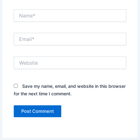
Name*
Email*
Website
Save my name, email, and website in this browser
for the next time I comment.