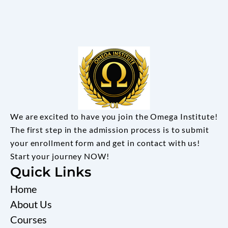
We are excited to have you join the Omega Institute!
The first step in the admission process is to submit
your enrollment form and get in contact with us!
Start your journey NOW!
Quick Links
Home
About Us
Courses