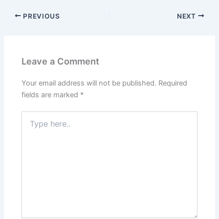
PREVIOUS
NEXT
Leave a Comment
Your email address will not be published.
Required
fields are marked
*
Type
here..