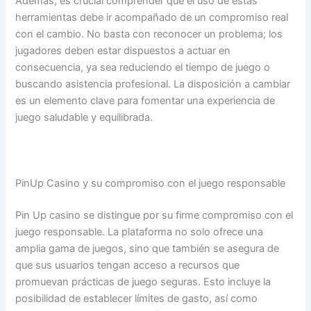
Además, es crucial comprender que el uso de estas
herramientas debe ir acompañado de un compromiso real
con el cambio. No basta con reconocer un problema; los
jugadores deben estar dispuestos a actuar en
consecuencia, ya sea reduciendo el tiempo de juego o
buscando asistencia profesional. La disposición a cambiar
es un elemento clave para fomentar una experiencia de
juego saludable y equilibrada.
PinUp Casino y su compromiso con el juego responsable
Pin Up casino se distingue por su firme compromiso con el
juego responsable. La plataforma no solo ofrece una
amplia gama de juegos, sino que también se asegura de
que sus usuarios tengan acceso a recursos que
promuevan prácticas de juego seguras. Esto incluye la
posibilidad de establecer límites de gasto, así como