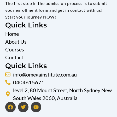
The first step in the admission process is to submit
your enrollment form and get in contact with us!
Start your journey NOW!
Quick Links
Home
About Us
Courses
Contact
Quick Links
info@omegainstitute.com.au
0404615671
level 2, 80 Mount Street, North Sydney New
South Wales 2060, Australia
F
T
Y
a
w
o
c
i
u