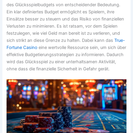
des Glücksspielbudgets von entscheidender Bedeutung.
Ein klar definiertes Budget ermöglicht es Spielern, ihre
Einsätze besser zu steuern und das Risiko von finanziellen
Verlusten zu minimieren. Es ist ratsam, vor dem Spielen
festzulegen, wie viel Geld man bereit ist zu verlieren, und
sich strikt an diese Grenze zu halten. Dabei kann das
True-
Fortune Casino
eine wertvolle Ressource sein, um sich über
effektive Budgetierungsstrategien zu informieren. Dadurch
wird das Glücksspiel zu einer unterhaltsamen Aktivität,
ohne dass die finanzielle Sicherheit in Gefahr gerät.