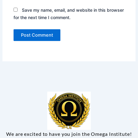
Save my name, email, and website in this browser
for the next time I comment.
We are excited to have you join the Omega Institute!