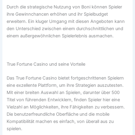
Durch die strategische Nutzung von Boni können Spieler
ihre Gewinnchancen erhöhen und ihr Spielbudget
erweitern. Ein kluger Umgang mit diesen Angeboten kann
den Unterschied zwischen einem durchschnittlichen und
einem außergewöhnlichen Spielerlebnis ausmachen.
True Fortune Casino und seine Vorteile
Das True Fortune Casino bietet fortgeschrittenen Spielern
eine exzellente Plattform, um ihre Strategien auszutesten.
Mit einer breiten Auswahl an Spielen, darunter über 500
Titel von führenden Entwicklern, finden Spieler hier eine
Vielzahl an Möglichkeiten, ihre Fähigkeiten zu verbessern.
Die benutzerfreundliche Oberfläche und die mobile
Kompatibilität machen es einfach, von überall aus zu
spielen.