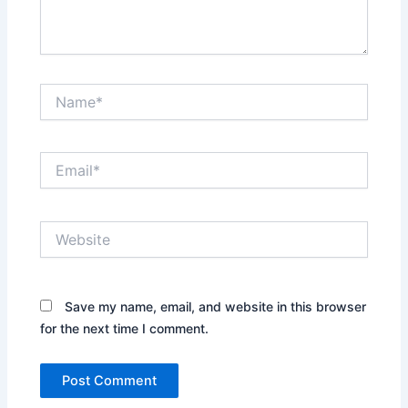
Name*
Email*
Website
Save my name, email, and website in this browser
for the next time I comment.