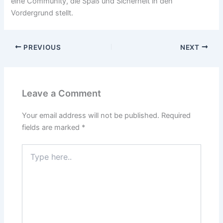
eine Community, die Spaß und Sicherheit in den
Vordergrund stellt.
PREVIOUS
NEXT
Leave a Comment
Your email address will not be published.
Required
fields are marked
*
Type
here..