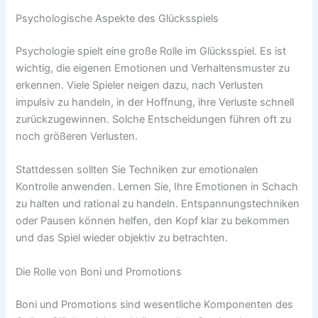
Psychologische Aspekte des Glücksspiels
Psychologie spielt eine große Rolle im Glücksspiel. Es ist
wichtig, die eigenen Emotionen und Verhaltensmuster zu
erkennen. Viele Spieler neigen dazu, nach Verlusten
impulsiv zu handeln, in der Hoffnung, ihre Verluste schnell
zurückzugewinnen. Solche Entscheidungen führen oft zu
noch größeren Verlusten.
Stattdessen sollten Sie Techniken zur emotionalen
Kontrolle anwenden. Lernen Sie, Ihre Emotionen in Schach
zu halten und rational zu handeln. Entspannungstechniken
oder Pausen können helfen, den Kopf klar zu bekommen
und das Spiel wieder objektiv zu betrachten.
Die Rolle von Boni und Promotions
Boni und Promotions sind wesentliche Komponenten des