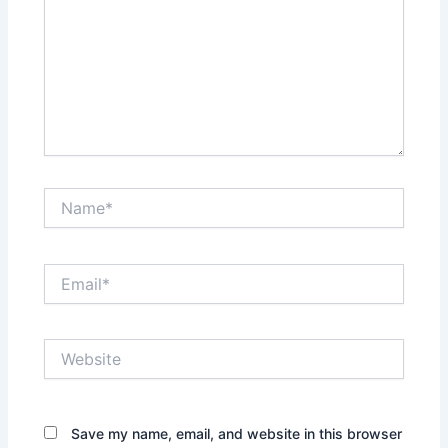
Name*
Email*
Website
Save my name, email, and website in this browser