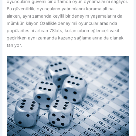
oyuncuların güvenli bir ortamda oyun oynamalarını sağlıyor.
Bu güvenilirlik, oyuncuların yatırımlarını koruma altına
alırken, aynı zamanda keyifli bir deneyim yaşamalarını da
mümkün kılıyor. Özellikle deneyimli oyuncular arasında
popülaritesini artıran 7Slots, kullanıcıların eğlenceli vakit
geçirirken aynı zamanda kazanç sağlamalarına da olanak
tanıyor.