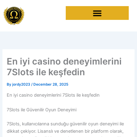
Skip
to
content
En iyi casino deneyimlerini
7Slots ile keşfedin
By
jordy2023
/
December 28, 2025
En iyi casino deneyimlerini 7Slots ile keşfedin
7Slots ile Güvenilir Oyun Deneyimi
7Slots, kullanıcılarına sunduğu güvenilir oyun deneyimi ile
dikkat çekiyor. Lisanslı ve denetlenen bir platform olarak,