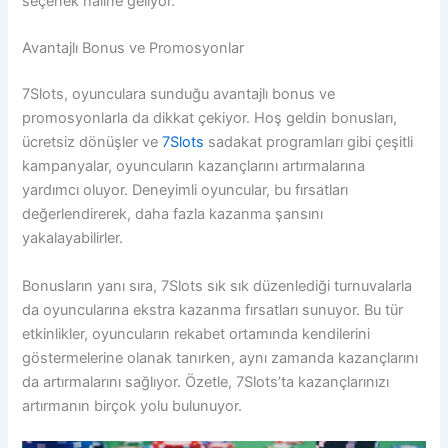
seçenek haline geliyor.
Avantajlı Bonus ve Promosyonlar
7Slots, oyunculara sunduğu avantajlı bonus ve
promosyonlarla da dikkat çekiyor. Hoş geldin bonusları,
ücretsiz dönüşler ve
7Slots
sadakat programları gibi çeşitli
kampanyalar, oyuncuların kazançlarını artırmalarına
yardımcı oluyor. Deneyimli oyuncular, bu fırsatları
değerlendirerek, daha fazla kazanma şansını
yakalayabilirler.
Bonusların yanı sıra, 7Slots sık sık düzenlediği turnuvalarla
da oyuncularına ekstra kazanma fırsatları sunuyor. Bu tür
etkinlikler, oyuncuların rekabet ortamında kendilerini
göstermelerine olanak tanırken, aynı zamanda kazançlarını
da artırmalarını sağlıyor. Özetle, 7Slots’ta kazançlarınızı
artırmanın birçok yolu bulunuyor.