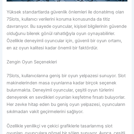
Yüksek standartlarda güvenlik önlemleri ile donatılmış olan
7Slots, kullanıcı verilerini koruma konusunda da titiz
davranıyor. Bu sayede oyuncular, kişisel bilgilerinin güvende
olduğunu bilerek gönül rahatlığıyla oyun oynayabilirler.
Özellikle deneyimli oyuncular için, güvenli bir oyun ortamı,
en az oyun kalitesi kadar önemli bir faktördür.
Zengin Oyun Seçenekleri
7Slots, kullanıcılarına geniş bir oyun yelpazesi sunuyor. Slot
makinelerinden masa oyunlarına kadar birçok seçenek
bulunmakta. Deneyimli oyuncular, çeşitli oyun türlerini
deneyerek en sevdikleri oyunları keşfetme fırsatı buluyorlar.
Her zevke hitap eden bu geniş oyun yelpazesi, oyuncuların
sıkılmadan vakit geçirmelerini sağlıyor.
Özellikle yenilikçi ve çekici grafiklerle tasarlanmış slot
oyunları, oyunculara görsel bir şölen sunuyor. Ayrıca, çeşitli