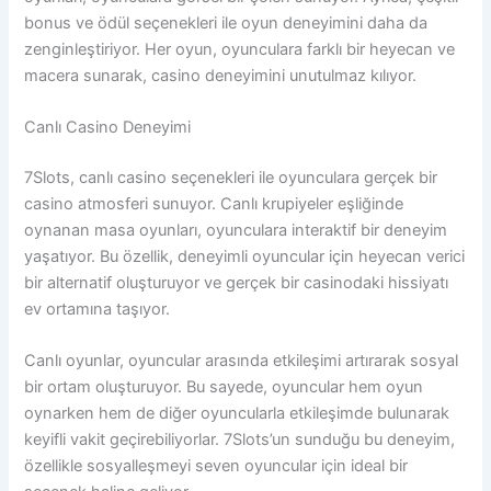
bonus ve ödül seçenekleri ile oyun deneyimini daha da
zenginleştiriyor. Her oyun, oyunculara farklı bir heyecan ve
macera sunarak, casino deneyimini unutulmaz kılıyor.
Canlı Casino Deneyimi
7Slots, canlı casino seçenekleri ile oyunculara gerçek bir
casino atmosferi sunuyor. Canlı krupiyeler eşliğinde
oynanan masa oyunları, oyunculara interaktif bir deneyim
yaşatıyor. Bu özellik, deneyimli oyuncular için heyecan verici
bir alternatif oluşturuyor ve gerçek bir casinodaki hissiyatı
ev ortamına taşıyor.
Canlı oyunlar, oyuncular arasında etkileşimi artırarak sosyal
bir ortam oluşturuyor. Bu sayede, oyuncular hem oyun
oynarken hem de diğer oyuncularla etkileşimde bulunarak
keyifli vakit geçirebiliyorlar. 7Slots’un sunduğu bu deneyim,
özellikle sosyalleşmeyi seven oyuncular için ideal bir