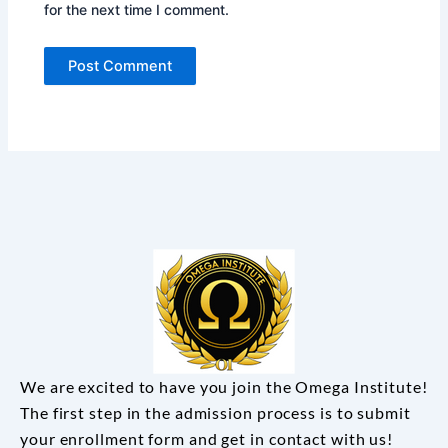
for the next time I comment.
We are excited to have you join the Omega Institute!
The first step in the admission process is to submit
your enrollment form and get in contact with us!