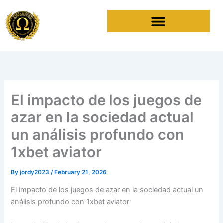
Skip
to
content
El impacto de los juegos de
azar en la sociedad actual
un análisis profundo con
1xbet aviator
By
jordy2023
/
February 21, 2026
El impacto de los juegos de azar en la sociedad actual un
análisis profundo con 1xbet aviator