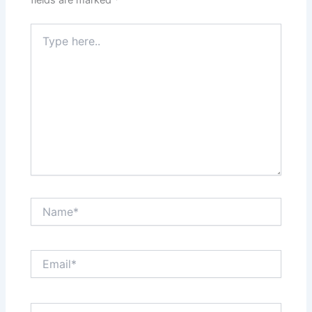
fields are marked
*
Type
here..
Name*
Email*
Website