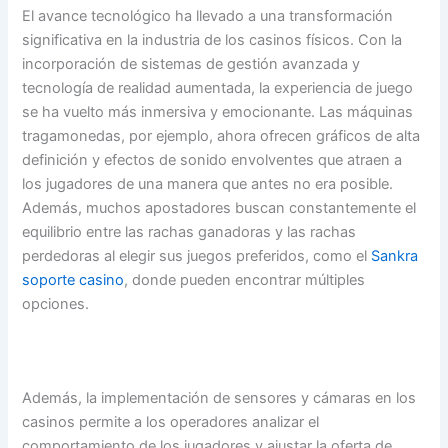
El avance tecnológico ha llevado a una transformación
significativa en la industria de los casinos físicos. Con la
incorporación de sistemas de gestión avanzada y
tecnología de realidad aumentada, la experiencia de juego
se ha vuelto más inmersiva y emocionante. Las máquinas
tragamonedas, por ejemplo, ahora ofrecen gráficos de alta
definición y efectos de sonido envolventes que atraen a
los jugadores de una manera que antes no era posible.
Además, muchos apostadores buscan constantemente el
equilibrio entre las rachas ganadoras y las rachas
perdedoras al elegir sus juegos preferidos, como el
Sankra
soporte casino
, donde pueden encontrar múltiples
opciones.
Además, la implementación de sensores y cámaras en los
casinos permite a los operadores analizar el
comportamiento de los jugadores y ajustar la oferta de