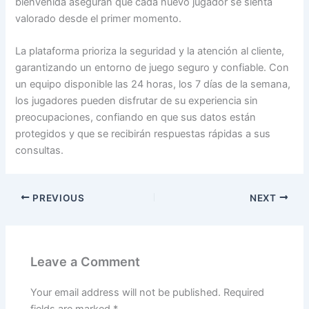
bienvenida aseguran que cada nuevo jugador se sienta
valorado desde el primer momento.
La plataforma prioriza la seguridad y la atención al cliente,
garantizando un entorno de juego seguro y confiable. Con
un equipo disponible las 24 horas, los 7 días de la semana,
los jugadores pueden disfrutar de su experiencia sin
preocupaciones, confiando en que sus datos están
protegidos y que se recibirán respuestas rápidas a sus
consultas.
PREVIOUS
NEXT
Leave a Comment
Your email address will not be published.
Required