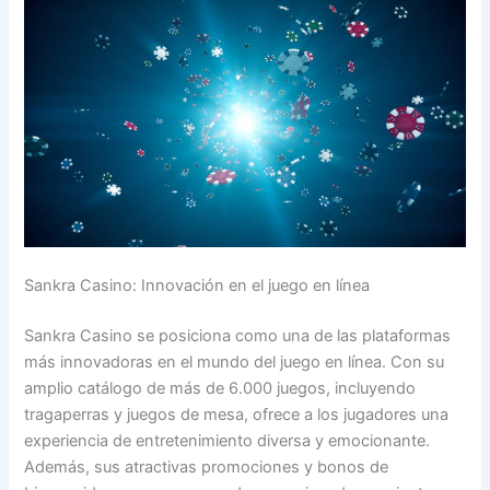
Sankra Casino: Innovación en el juego en línea
Sankra Casino se posiciona como una de las plataformas
más innovadoras en el mundo del juego en línea. Con su
amplio catálogo de más de 6.000 juegos, incluyendo
tragaperras y juegos de mesa, ofrece a los jugadores una
experiencia de entretenimiento diversa y emocionante.
Además, sus atractivas promociones y bonos de