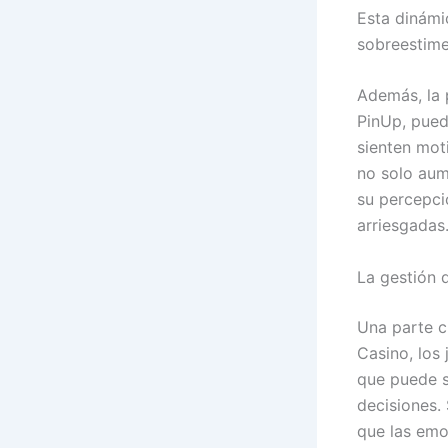
Esta dinámi
sobreestime
Además, la 
PinUp, pued
sienten mot
no solo aum
su percepci
arriesgadas
La gestión d
Una parte cr
Casino, los 
que puede s
decisiones.
que las emo