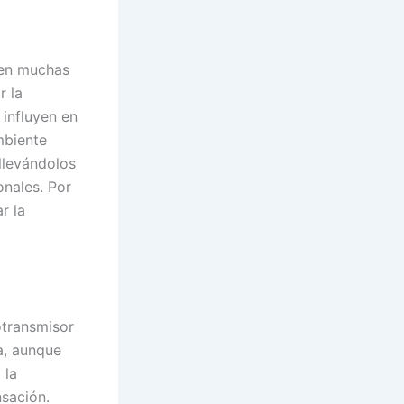
 en muchas
r la
influyen en
mbiente
 llevándolos
onales. Por
r la
otransmisor
a, aunque
 la
sación.