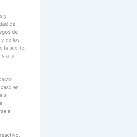
s y
edad de
uegos de
 y de los
 la suerte.
 y a la
mpacto
oceso en
a a
s
rse a
reactivo,