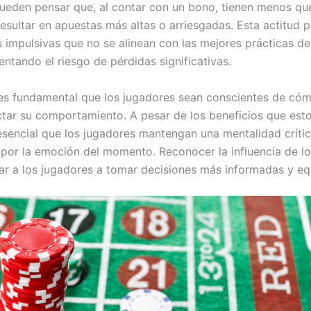
ueden pensar que, al contar con un bono, tienen menos que
esultar en apuestas más altas o arriesgadas. Esta actitud p
s impulsivas que no se alinean con las mejores prácticas de
ntando el riesgo de pérdidas significativas.
 es fundamental que los jugadores sean conscientes de có
tar su comportamiento. A pesar de los beneficios que est
 esencial que los jugadores mantengan una mentalidad crític
r por la emoción del momento. Reconocer la influencia de l
r a los jugadores a tomar decisiones más informadas y equ