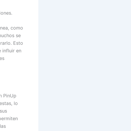
iones.
línea, como
 muchos se
rarlo. Esto
influir en
es
En PinUp
estas, lo
 sus
permiten
das