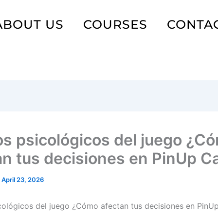
ABOUT US
COURSES
CONTA
os psicológicos del juego ¿C
an tus decisiones en PinUp C
/
April 23, 2026
cológicos del juego ¿Cómo afectan tus decisiones en PinU