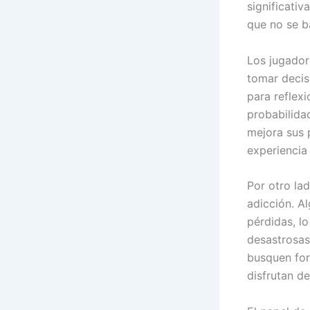
significativ
que no se b
Los jugador
tomar decis
para reflex
probabilida
mejora sus 
experiencia
Por otro lad
adicción. Al
pérdidas, l
desastrosas
busquen for
disfrutan d