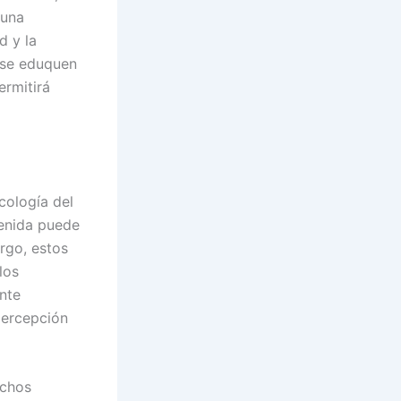
 una
d y la
o se eduquen
ermitirá
cología del
venida puede
argo, estos
los
nte
percepción
uchos