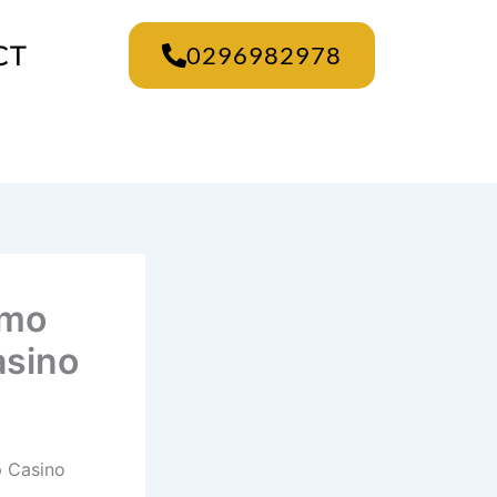
CT
0296982978
ómo
asino
p Casino