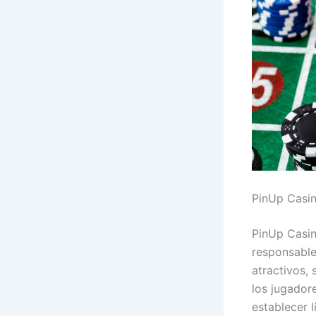
PinUp Casin
PinUp Casin
responsable
atractivos,
los jugador
establecer 