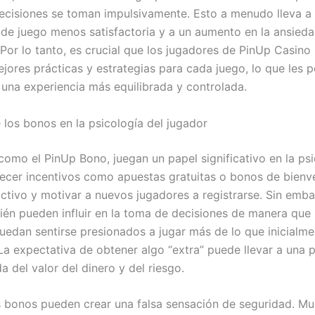
ecisiones se toman impulsivamente. Esto a menudo lleva a
 de juego menos satisfactoria y a un aumento en la ansieda
. Por lo tanto, es crucial que los jugadores de PinUp Casin
jores prácticas y estrategias para cada juego, lo que les p
e una experiencia más equilibrada y controlada.
 los bonos en la psicología del jugador
como el PinUp Bono, juegan un papel significativo en la psi
recer incentivos como apuestas gratuitas o bonos de bien
ractivo y motivar a nuevos jugadores a registrarse. Sin emb
én pueden influir en la toma de decisiones de manera que 
uedan sentirse presionados a jugar más de lo que inicialme
La expectativa de obtener algo “extra” puede llevar a una 
a del valor del dinero y del riesgo.
 bonos pueden crear una falsa sensación de seguridad. M