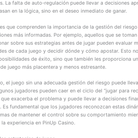
as. La falta de auto-regulación puede llevar a decisiones a
asan en la lógica, sino en el deseo inmediato de ganar.
es que comprenden la importancia de la gestión del riesgo
iones más informadas. Por ejemplo, aquellos que se toman
ionar sobre sus estrategias antes de jugar pueden evaluar m
des de cada juego y decidir dónde y cómo apostar. Esto no
posibilidades de éxito, sino que también les proporciona u
 de juego más placentera y menos estresante.
o, el juego sin una adecuada gestión del riesgo puede lleva
gunos jugadores pueden caer en el ciclo del “jugar para rec
o que exacerba el problema y puede llevar a decisiones fina
. Es fundamental que los jugadores reconozcan estas diná
mas de mantener el control sobre su comportamiento mien
e la experiencia en PinUp Casino.