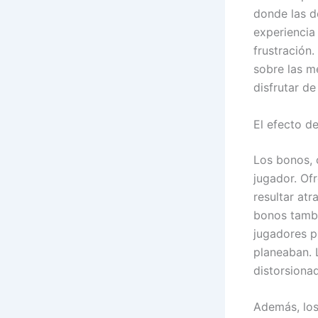
donde las d
experiencia
frustración
sobre las me
disfrutar d
El efecto de
Los bonos, 
jugador. Of
resultar at
bonos tambi
jugadores p
planeaban. 
distorsionad
Además, los