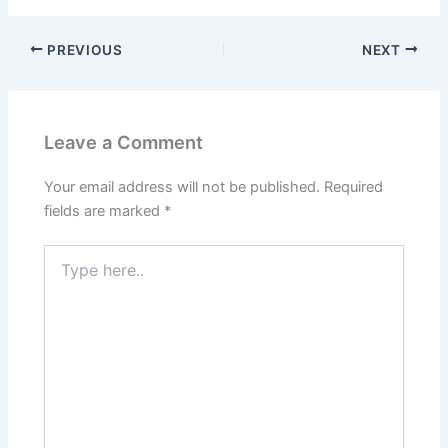
PREVIOUS
NEXT
Leave a Comment
Your email address will not be published.
Required
fields are marked
*
Type
here..