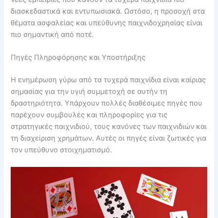
διασκεδαστικά και εντυπωσιακά. Ωστόσο, η προσοχή στα
θέματα ασφαλείας και υπεύθυνης παιχνιδοχρησίας είναι
πιο σημαντική από ποτέ.
Πηγές Πληροφόρησης και Υποστήριξης
Η ενημέρωση γύρω από τα τυχερά παιχνίδια είναι καίριας
σημασίας για την υγιή συμμετοχή σε αυτήν τη
δραστηριότητα. Υπάρχουν πολλές διαθέσιμες πηγές που
παρέχουν συμβουλές και πληροφορίες για τις
στρατηγικές παιχνιδιού, τους κανόνες των παιχνιδιών και
τη διαχείριση χρημάτων. Αυτές οι πηγές είναι ζωτικές για
τον υπεύθυνο στοιχηματισμό.