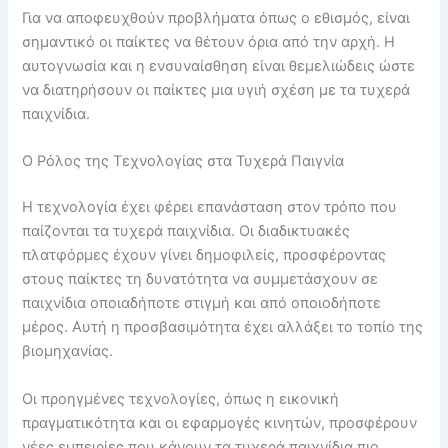
Για να αποφευχθούν προβλήματα όπως ο εθισμός, είναι
σημαντικό οι παίκτες να θέτουν όρια από την αρχή. Η
αυτογνωσία και η ενσυναίσθηση είναι θεμελιώδεις ώστε
να διατηρήσουν οι παίκτες μια υγιή σχέση με τα τυχερά
παιχνίδια.
Ο Ρόλος της Τεχνολογίας στα Τυχερά Παιγνία
Η τεχνολογία έχει φέρει επανάσταση στον τρόπο που
παίζονται τα τυχερά παιχνίδια. Οι διαδικτυακές
πλατφόρμες έχουν γίνει δημοφιλείς, προσφέροντας
στους παίκτες τη δυνατότητα να συμμετάσχουν σε
παιχνίδια οποιαδήποτε στιγμή και από οποιοδήποτε
μέρος. Αυτή η προσβασιμότητα έχει αλλάξει το τοπίο της
βιομηχανίας.
Οι προηγμένες τεχνολογίες, όπως η εικονική
πραγματικότητα και οι εφαρμογές κινητών, προσφέρουν
νέες εμπειρίες που κάνουν τα τυχερά παιχνίδια πιο