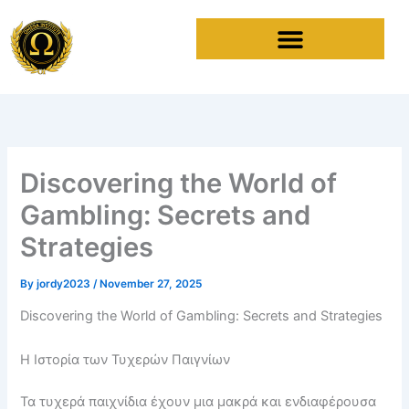
Skip
to
content
Discovering the World of
Gambling: Secrets and
Strategies
By
jordy2023
/
November 27, 2025
Discovering the World of Gambling: Secrets and Strategies
Η Ιστορία των Τυχερών Παιγνίων
Τα τυχερά παιχνίδια έχουν μια μακρά και ενδιαφέρουσα